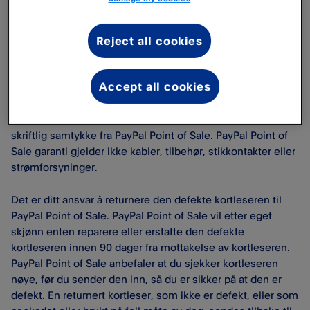
forvoldt skade, farer, for høy luftfuktighet, inntrenging av
væske, elektrisk belastning eller annen miljøpåvirkning,
som ikke typisk er til stede i et normalt og sikkert
Reject all cookies
arbeidsmiljø. PayPal Point of Sale er ikke ansvarlig, hvis
defekten oppstår, fordi du ikke har fulgt PayPal Point of
Accept all cookies
Sale skriftlige instruksjoner for oppbevaring, installasjon,
bruk eller vedlikehold av kortleseren, eller hvis du endrer
eller forsøker å reparer den relevante kortleseren uten
skriftlig samtykke fra PayPal Point of Sale. PayPal Point of
Sale garanti gjelder ikke kabler, tilbehør, stikkontakter eller
strømforsyninger.
Det er ditt ansvar å returnere den defekte kortleseren til
PayPal Point of Sale. PayPal Point of Sale vil etter eget
skjønn enten reparere eller erstatte den defekte
kortleseren innen 90 dager fra mottakelse av kortleseren.
PayPal Point of Sale anbefaler at du sjekker kortleseren
nøye, før du sender den inn, så du er sikker på at den er
defekt. En returnert kortleser, som ikke er defekt, eller som