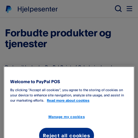
Hjelpesenter
Forbudte produkter og
tjenester
Du kan ikke bruke PayPal Point of Sale hvis du selger
produkter og tjenester som enten er forbudt av
kredittkortselskapet eller bryter lovene i landene der
Welcome to PayPal POS
PayPal Point of Sale opererer.
By clicking “Accept all cookies”, you agree to the storing of cookies on
your device to enhance site navigation, analyze site usage, and assist in
our marketing efforts.
Read more about cookies
Se listen over
forbudte produkter og tjenester
.
Denne listen kan oppdateres ofte og uten varsel, siden
Manage my cookies
lovgivning og regler for kortnettverk endres raskt. Hvis du
er usikker på om virksomheten eller aktiviteten din er
Reject all cookies