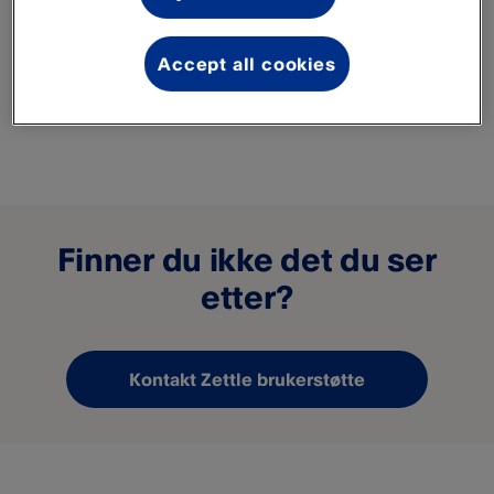
forbudt av PayPal Point of Sale, kontakt oss og vi vil hjelpe
deg med en avklaring.
Accept all cookies
Finn ut mer om
Vilkår og betingelser
for å bruke PayPal
Point of Sale.
Finner du ikke det du ser
etter?
Kontakt Zettle brukerstøtte