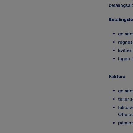
betalingsalt
Betalingsl
en anm
regnes 
kvitte
ingen 
Faktura
en anm
teller 
faktura
Ofte ob
påminn