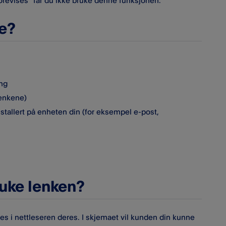
 forevises” får du ikke bruke denne funksjonen.
ke?
ing
lenkene)
tallert på enheten din (for eksempel e-post,
ruke lenken?
s i nettleseren deres. I skjemaet vil kunden din kunne