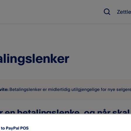
Zettl
alingslenker
vite:
Betalingslenker er midlertidig utilgjengelige for nye selg
r en betalingslenke, og når skal
to PayPal POS
enker
lar deg ta imot betalinger fra kunder som ikke er fysisk t