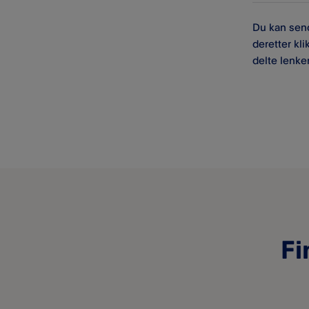
Du kan send
deretter kl
delte lenke
Fi