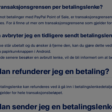
transaksjonsgrensen per betalingslenke?
imot betalinger med PayPal Point of Sale, er transaksjonsgrense
s. For å finne ut mer om transaksjonsgrensene som gjelder for
 avbryter jeg en tidligere sendt betalingsle
ke står ubetalt og du ønsker å fjerne den, kan du gjøre dette ved
på papirkurvknappen i Android.
de senere besøker en avbrutt lenke, vil de bli informert om at be
an refunderer jeg en betaling?
etalingslenke kan refunderes ved å gå inn i betalingslenkedetalj
gjelder for hele transaksjonsbeløpet.
an sender jeg en betalingslenk