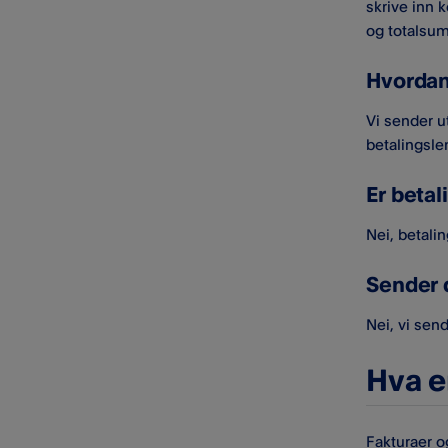
skrive inn 
nettet
og totalsu
Rapportering av falske eller
mistenkelige e-poster og
Hvordan
kommunikasjon
Vi sender u
Sikkerhet for maskinvaren
betalingsle
Svindeltransaksjoner
Er betal
Opptak av dine oppringninger
Nei, betalin
til brukerstøtte
Sender 
Nei, vi sen
Hva e
Fakturaer o