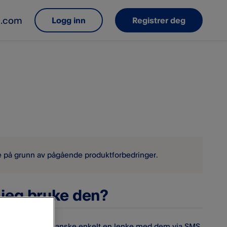
e.com
Logg inn
Registrer deg
ere på grunn av pågående produktforbedringer.
 jeg bruke den?
ilstede. Du deler ganske enkelt en lenke med dem via SMS,