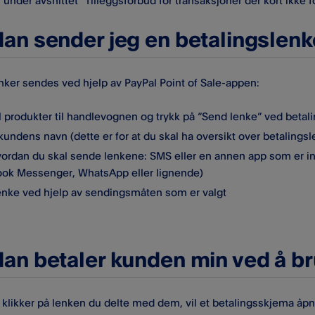
, under avsnittet “Tilleggsforbud for transaksjoner der kort ikke
an sender jeg en betalingslen
nker sendes ved hjelp av PayPal Point of Sale-appen:
l produkter til handlevognen og trykk på “Send lenke” ved betal
 kundens navn (dette er for at du skal ha oversikt over betalings
vordan du skal sende lenkene: SMS eller en annen app som er ins
ok Messenger, WhatsApp eller lignende)
enke ved hjelp av sendingsmåten som er valgt
an betaler kunden min ved å b
klikker på lenken du delte med dem, vil et betalingsskjema åpne