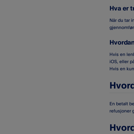
Hva er 
Når du tar 
gjennomføre
Hvordan
Hvis en len
iOS, eller 
Hvis en kun
Hvord
En betalt b
refusjoner 
Hvord