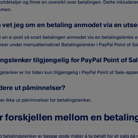
kortdetaljer og finne en oversikt over betalingen. Dette inkludere
mmen.
 vet jeg om en betaling anmodet via en utsen
t en e-post så snart betalingen anmodet via en betalingslenke er 
nker under menyalternativet Betalingslenker i PayPal Point of S
ingslenker tilgjengelig for PayPal Point of S
gslenker er for tiden kun tilgjengelig i PayPal Point of Sale-appe
dere ut påminnelser?
der ikke ut påminnelser for betalingslenker.
r forskjellen mellom en betalin
g betalingslenker er begge gode måter å ta betalt for et salg på n