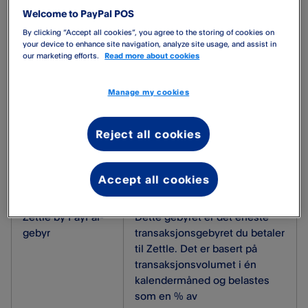
valuta.
Welcome to PayPal POS
By clicking “Accept all cookies”, you agree to the storing of cookies on
Informasjon i gebyroversikten
your device to enhance site navigation, analyze site usage, and assist in
Gebyroversikten viser tre forskjellige gebyrtyper. I tillegg
our marketing efforts.
Read more about cookies
til gebyrene som er oppgitt i gebyroversikten, betaler vi
også gebyrer til tredjeparter som er involvert i
Manage my cookies
betalingsstrømmen. Gebyret du betaler til oss påvirkes
ikke av noen av disse gebyrene.
Reject all cookies
Gebyr
Oppsummering
Accept all cookies
Zettle by PayPal-
Dette gebyret er det eneste
gebyr
transaksjonsgebyret du betaler
til Zettle. Det er basert på
transaksjonsvolumet i én
kalendermåned og belastes
som en % av