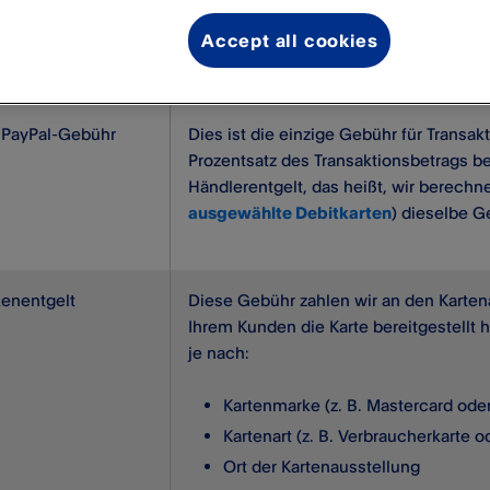
strom beteiligte Parteien. Diese Entgelte wirken sich nicht auf
Accept all cookies
Erläuterung
y PayPal-Gebühr
Dies ist die einzige Gebühr für Transakt
Prozentsatz des Transaktionsbetrags b
Händlerentgelt, das heißt, wir berech
ausgewählte Debitkarten
) dieselbe G
kenentgelt
Diese Gebühr zahlen wir an den Kartena
Ihrem Kunden die Karte bereitgestellt h
je nach:
Kartenmarke (z. B. Mastercard ode
Kartenart (z. B. Verbraucherkarte 
Ort der Kartenausstellung