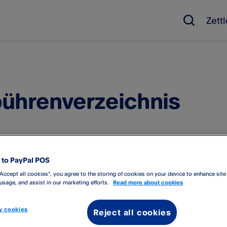
Zett
ührenverzeichnis
f my.zettle.com
 den mit jeder Kartentransaktion verbundenen Kosten können 
to PayPal POS
ne Transaktionsreferenz, die Ihnen als Zettle-Nutzer berechnet
“Accept all cookies”, you agree to the storing of cookies on your device to enhance site
entgelts und der Zettle-Gebühr) sowie den Transaktionsbetrag 
 usage, and assist in our marketing efforts.
Read more about cookies
m Gebührenverzeichnis
 cookies
Reject all cookies
verzeichnis sind drei Arten von Gebühren aufgeführt. Neben d