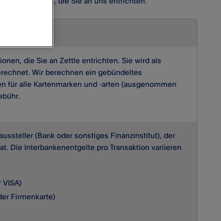
 die Gebühr aus, die Sie an uns entrichten.
ionen, die Sie an Zettle entrichten. Sie wird als
erechnet. Wir berechnen ein gebündeltes
nen für alle Kartenmarken und ‑arten (ausgenommen
ebühr.
ussteller (Bank oder sonstiges Finanzinstitut), der
at. Die Interbankenentgelte pro Transaktion variieren
r VISA)
oder Firmenkarte)