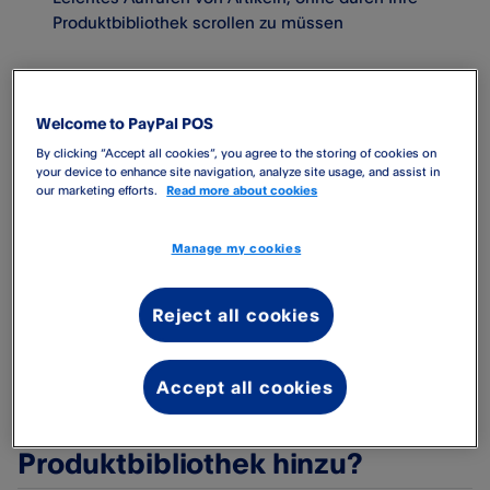
Produktbibliothek scrollen zu müssen
Der Barcodescanner kann sowohl UPC/EAN- als auch QR-
Codes lesen.
Welcome to PayPal POS
By clicking “Accept all cookies”, you agree to the storing of cookies on
your device to enhance site navigation, analyze site usage, and assist in
Hinweis:
Um diese Funktion nutzen zu können,
our marketing efforts.
Read more about cookies
müssen Sie den Zugriff auf Ihre Kamera erlauben.
Wenn Sie den Zugriff versehentlich verweigern,
Manage my cookies
können Sie ihn auch in den Geräte-Einstellungen
unter „Kamera“ in der PayPal Point of Sale-App
Reject all cookies
gewähren.
Accept all cookies
Wie füge ich neue Produkte mit
dem Barcodescanner zu meiner
Produktbibliothek hinzu?