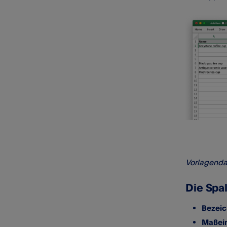
Vorlagenda
Die Spa
Bezei
Maßein