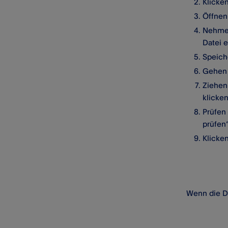
Klicke
Öffnen 
Checkliste für Cybersicherheit
Nehmen
Meldung gefälschter oder
Datei 
verdächtiger E-Mails und
Speich
Mitteilungen
Gehen 
Sicherheit von Zettle-Geräten
Ziehen
klicken
Betrügerische Transaktionen
Prüfen
Aufzeichnung von
prüfen“
Telefongesprächen mit dem
Klicke
Kundensupport
Wenn die Da