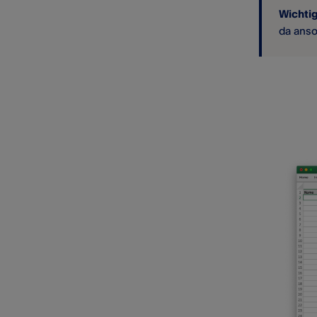
Wichti
da anso