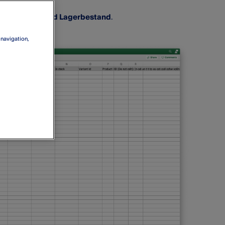
hnung, Preis und Lagerbestand
.
 navigation,