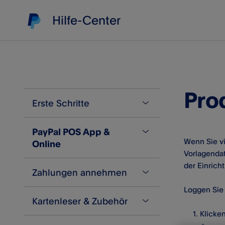
Hilfe-Center
Pro
Erste Schritte
PayPal POS App &
Was ist PayPal POS?
Wenn Sie vi
Online
Konto erstellen
Vorlagendat
der Einrich
Zahlungen annehmen
Hilfe bei der Anmeldung
Produktbibliothek
Loggen Sie
Identität bestätigen
Produkte importieren und
Kartenleser & Zubehör
Kontaktlose und
exportieren
Antworten auf die häufigsten
Kartenzahlungen annehmen
Klicke
Fragen zu unseren AGB
Warenbestand