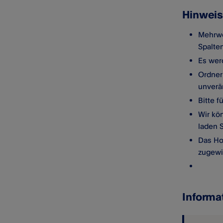
Hinweis
Mehrwe
Spalten
Es wer
Ordner
unverä
Bitte f
Wir kö
laden S
Das Ho
zugewi
Informa