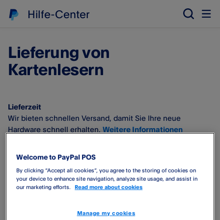
Hilfe-Center
Lieferung von
Kartenlesern
Lieferzeit
Wir bieten schnellen Versand, damit Sie Ihre neue
Hardware schnell erhalten.
Weitere Informationen
erhalten Sie in unserem Onlineshop
.
Welcome to PayPal POS
Lieferadresse
By clicking “Accept all cookies”, you agree to the storing of cookies on
Sie können die Lieferadresse bei der
Bestellung Ihres
your device to enhance site navigation, analyze site usage, and assist in
Kartenlesers
auf Zettle.com festlegen. Wenn Sie keine
our marketing efforts.
Read more about cookies
Adresse angeben, wird der Kartenleser automatisch an die
Adresse versandt, die Sie bei der Erstellung Ihres Kontos
Manage my cookies