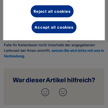
bei uns hinterlegt haben.
Reject all cookies
Sendungsverfolgung
Wenn der Kartenleser an Sie versandt wurde, erhalten Sie
eine Trackingnummer per E-Mail oder SMS, mit der Sie den
Accept all cookies
Lieferstatus überprüfen können.
Was tun, wenn der Kartenleser nicht geliefert wird?
Falls Ihr Kartenleser nicht innerhalb der angegebenen
Lieferzeit bei Ihnen eintrifft,
setzen Sie sich bitte mit uns in
Verbindung
.
War dieser Artikel hilfreich?