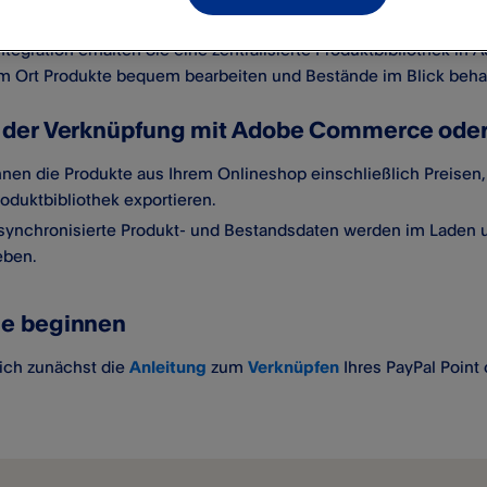
Integration erhalten Sie eine zentralisierte Produktbibliothek
em Ort Produkte bequem bearbeiten und Bestände im Blick beha
e der Verknüpfung mit Adobe Commerce ode
nnen die Produkte aus Ihrem Onlineshop einschließlich Preisen,
oduktbibliothek exportieren.
synchronisierte Produkt- und Bestandsdaten werden im Laden 
eben.
ie beginnen
ich zunächst die
Anleitung
zum
Verknüpfen
Ihres PayPal Point