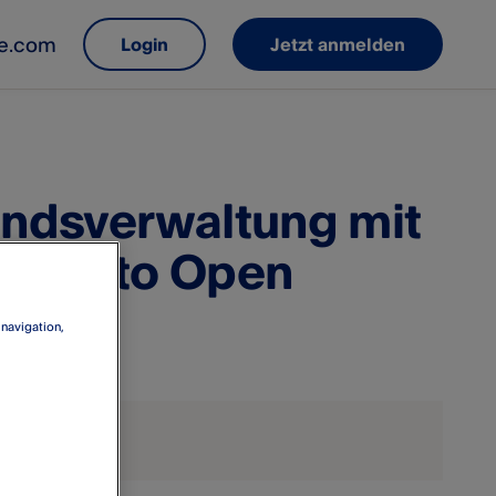
le.com
Login
Jetzt anmelden
andsverwaltung mit
agento Open
 navigation,