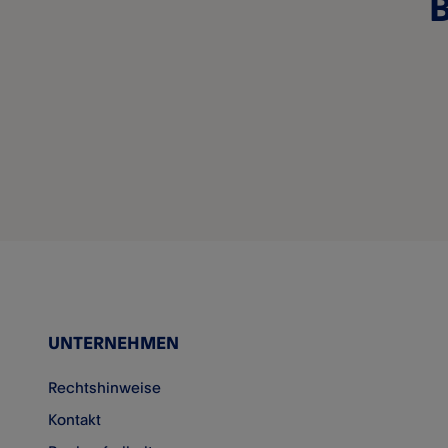
B
Checkliste für Cybersicherheit
Meldung gefälschter oder
verdächtiger E-Mails und
Mitteilungen
Sicherheit von Zettle-Geräten
Betrügerische Transaktionen
Aufzeichnung von
Telefongesprächen mit dem
Kundensupport
UNTERNEHMEN
Rechtshinweise
Kontakt