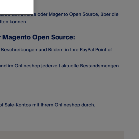
 in Adobe Commerce oder Magento Open Source, über die
lten können.
r Magento Open Source:
 Beschreibungen und Bildern in Ihre PayPal Point of
und im Onlineshop jederzeit aktuelle Bestandsmengen
 of Sale-Kontos mit Ihrem Onlineshop durch.