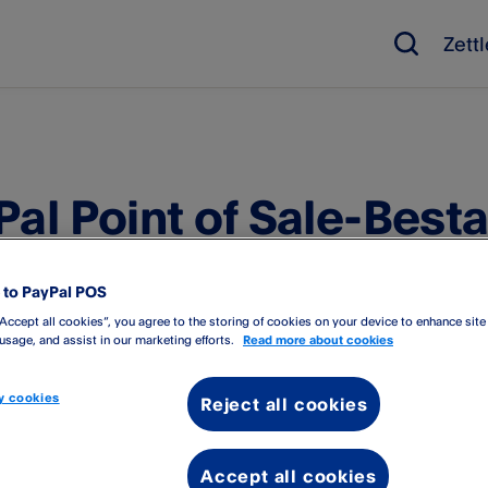
Zett
Pal Point of Sale-Best
be Commerce oder M
to PayPal POS
rce verknüpfen
“Accept all cookies”, you agree to the storing of cookies on your device to enhance site
 usage, and assist in our marketing efforts.
Read more about cookies
 cookies
Reject all cookies
s:
Aus Magento Commerce wird Adobe Commerce
Accept all cookies