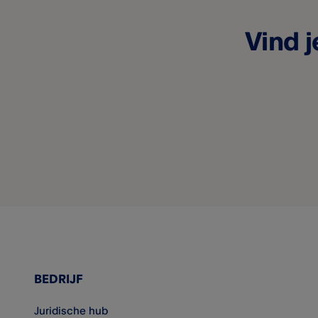
Beveiliging van hardware
Vind j
Frauduleuze transacties
Het opnemen van de
telefoongesprekken naar de
klantenservice
BEDRIJF
Juridische hub