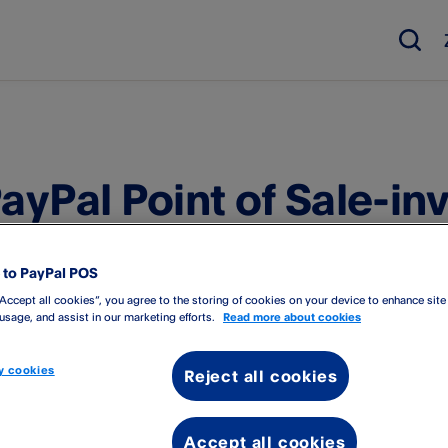
ayPal Point of Sale-i
merce of Magento O
pelen
to PayPal POS
“Accept all cookies”, you agree to the storing of cookies on your device to enhance site
 usage, and assist in our marketing efforts.
Read more about cookies
 cookies
Reject all cookies
m te weten:
Magento Commerce is nu Adobe Commerce
Accept all cookies