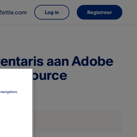
Zettle.com
Log in
Registreer
nventaris aan Adobe
pen Source
 navigation,