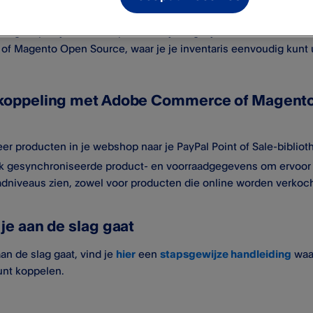
ing helpt bij het versimpelen van je dagelijkse activiteiten da
 Magento Open Source, waar je je inventaris eenvoudig kunt u
koppeling met Adobe Commerce of Magento 
er producten in je webshop naar je PayPal Point of Sale-bibliot
k gesynchroniseerde product- en voorraadgegevens om ervoor te 
adniveaus zien, zowel voor producten die online worden verkocht
je aan de slag gaat
aan de slag gaat, vind je
hier
een
stapsgewijze handleiding
waar
nt koppelen.