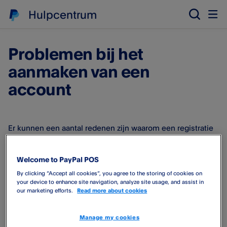
Hulpcentrum
Problemen bij het
aanmaken van een
account
Er kunnen een aantal redenen zijn waarom een registratie
wordt geweigerd. De meest voorkomende redenen zijn:
Welcome to PayPal POS
Het adres van het bedrijf dat is gegeven komt niet
By clicking “Accept all cookies”, you agree to the storing of cookies on
overeen met het adres in de kredietcontrole.
your device to enhance site navigation, analyze site usage, and assist in
Het adres dat is gegeven van de ondertekenaar
our marketing efforts.
Read more about cookies
komt niet overeen met het adres in de
kredietcontrole.
Manage my cookies
We maken altijd een unieke risicobeoordeling