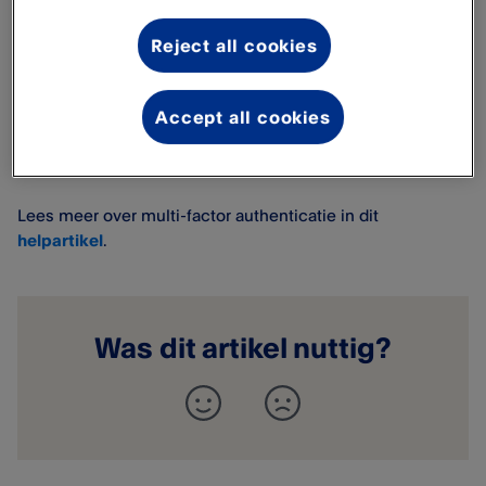
inclusief een kredietcontrole voor elk nieuw bedrijf.
Reject all cookies
De verzamelde informatie in deze beoordeling kan
ons tegenhouden om je account aan te maken.
Het e-
mailadres
werd
niet
bevestigd
tijdens
het
Accept all cookies
aanmaken
van het account.
Bevestiging
van het e-
mailadres
is
een
verplichte
stap
.
Lees
meer
over multi-factor
authenticatie
in
dit
helpartikel
.
Was dit artikel nuttig?