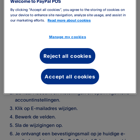
Welcome to PayPal POS
Op
my.zettle.com
kun je je accountinstellingen wijzigen,
By clicking “Accept all cookies”, you agree to the storing of cookies on
zoals e-mailadres, wachtwoord en profielfoto.
your device to enhance site navigation, analyze site usage, and assist in
our marketing efforts.
Read more about cookies
Log in op je account op
my.zettle.com
, klik op je naam in
het bovenste menu en selecteer 'Account en instellingen'
Manage my cookies
en vervolgens 'Algemene accountinstellingen'.
Volg de onderstaande stappen om het primaire e-
Reject all cookies
mailadres dat aan je PayPal Point of Sale-account is
gekoppeld te wijzigen:
Accept all cookies
Log in op
zettle.com
.
Ga naar Account en instellingen en open Algemene
accountinstellingen.
Klik op E-mailadres wijzigen.
Bewerk de velden.
Sla de wijzigingen op.
Je ontvangt een bevestigingsmail op je huidige e-