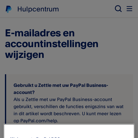
Hulpcentrum
E-mailadres en
accountinstellingen
wijzigen
Gebruikt u Zettle met uw PayPal Business-
account?
Als u Zettle met uw PayPal Business-account
gebruikt, verschillen de functies enigszins van wat
in dit artikel wordt beschreven. U kunt meer lezen
op PayPal.com/help.