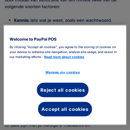
volgende soorten factoren:
Kennis:
Iets wat je weet, zoals een wachtwoord.
Bezit:
Iets wat je hebt, zoals een e-mailaccount of
smartphone.
Welcome to PayPal POS
Inherentie:
Iets wat je bent, zoals een vingerafdruk
By clicking “Accept all cookies”, you agree to the storing of cookies on
of gezichtsherkenning.
your device to enhance site navigation, analyze site usage, and assist in
our marketing efforts.
Read more about cookies
Wat moet ik doen?
Manage my cookies
Hoewel je bij PayPal Point of Sale​ over het algemeen inlogt
Reject all cookies
zoals je gewend bent, kunnen we je af en toe vragen om je
identiteit te bevestigen.
Accept all cookies
Om je rekening verder te beschermen, raden we je ten
zeerste aan ervoor te zorgen dat je contactgegevens up-
to-date zijn met je huidige e-mailadres en