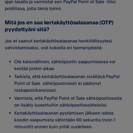
ajan tasalla ja varmistat sen PayPal Point of Sale -tilisi
profiilissa, jotta tämä toimii.
Mitä jos en saa kertakäyttösalasanaa (OTP)
pyydettyäni sitä?
Jos et saanut kertakäyttösalasanaa henkilöllisyytesi
vahvistamiseksi, voit kokeilla eri toimenpiteitä:
Ole kärsivällinen; sähköpostin saapumisessa voi
kestää jonkin aikaa.
Tarkista, että kertakäyttösalasanan sisältävä PayPal
Point of Sale sähköpostiviesti ei päätynyt
roskapostikansioosi.
Varmista, että PayPal Point of Sale sähköpostiosoite
on lisätty luotettuihin sähköpostiosoitteisiisi.
Kertakäyttösalasanan pyytämisen jälkeen odota
koodin saapumista vähintään 60 sekuntia (noin 1
minuutti) ennen kuin yrität uudelleen.