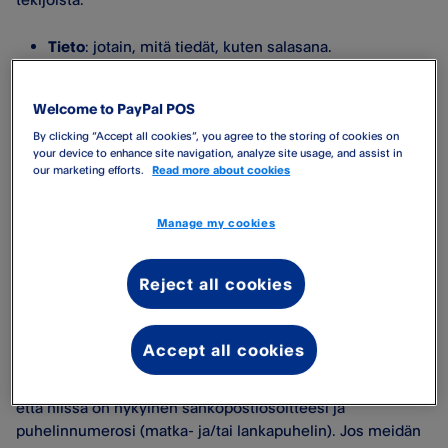
Tieto
: jotain, mitä tiedät, kuten salasana.
Hallussapito:
jotain, mitä sinulla on, kuten
sähköpostitili tai älypuhelin.
Welcome to PayPal POS
Olemus:
jotain liittyen olemukseesi, kuten
By clicking “Accept all cookies”, you agree to the storing of cookies on
sormenjälki- tai kasvojentunnistus.
your device to enhance site navigation, analyze site usage, and assist in
our marketing efforts.
Read more about cookies
Mitä minun täytyy tehdä?
Manage my cookies
Vaikka useimmiten kirjaudut PayPal Point of Sale
Reject all cookies
syöttämällä kirjautumistietosi normaalisti, saatamme
joskus pyytää sinua vahvistamaan henkilöllisyytesi.
Accept all cookies
Tilisi suojaamiseksi tehokkaammin suosittelemme
vahvasti, että pidät yhteystietosi ajan tasalla ja varmistat,
että niissä on nykyinen sähköpostiosoitteesi ja
puhelinnumerosi (matka- ja/tai lankapuhelin). Jos meidän