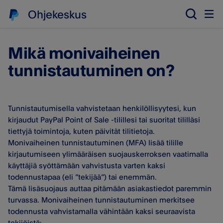
Ohjekeskus
Mikä monivaiheinen
tunnistautuminen on?
Tunnistautumisella vahvistetaan henkilöllisyytesi, kun
kirjaudut PayPal Point of Sale -tilillesi tai suoritat tililläsi
tiettyjä toimintoja, kuten päivität tilitietoja.
Monivaiheinen tunnistautuminen (MFA) lisää tilille
kirjautumiseen ylimääräisen suojauskerroksen vaatimalla
käyttäjiä syöttämään vahvistusta varten kaksi
todennustapaa (eli ”tekijää”) tai enemmän.
Tämä lisäsuojaus auttaa pitämään asiakastiedot paremmin
turvassa. Monivaiheinen tunnistautuminen merkitsee
todennusta vahvistamalla vähintään kaksi seuraavista
tekijöistä: