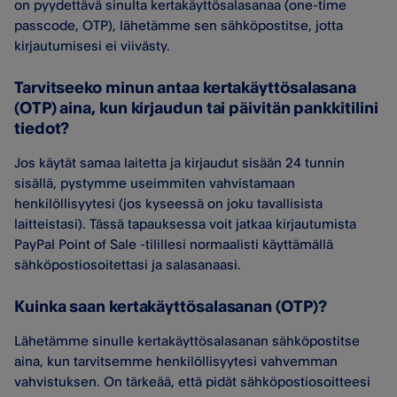
on pyydettävä sinulta kertakäyttösalasanaa (one-time
passcode, OTP), lähetämme sen sähköpostitse, jotta
kirjautumisesi ei viivästy.
Tarvitseeko minun antaa kertakäyttösalasana
(OTP) aina, kun kirjaudun tai päivitän pankkitilini
tiedot?
Jos käytät samaa laitetta ja kirjaudut sisään 24 tunnin
sisällä, pystymme useimmiten vahvistamaan
henkilöllisyytesi (jos kyseessä on joku tavallisista
laitteistasi). Tässä tapauksessa voit jatkaa kirjautumista
PayPal Point of Sale -tilillesi normaalisti käyttämällä
sähköpostiosoitettasi ja salasanaasi.
Kuinka saan kertakäyttösalasanan (OTP)?
Lähetämme sinulle kertakäyttösalasanan sähköpostitse
aina, kun tarvitsemme henkilöllisyytesi vahvemman
vahvistuksen. On tärkeää, että pidät sähköpostiosoitteesi