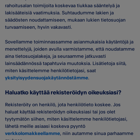
rahoitusalan toimijoita koskevaa tiukkaa sääntelyä ja
lakisääteisiä vaatimuksia. Suhtaudumme lakien ja
säädösten noudattamiseen, mukaan lukien tietosuojan
turvaamiseen, hyvin vakavasti.
Sovellamme toiminnassamme asianmukaisia käytäntöjä ja
menettelyjä, joiden avulla varmistamme, että noudatamme
aina tietosuojalakeja, ja seuraamme jatkuvasti
lainsäädännössä tapahtuvia muutoksia. Lisätietoja siitä,
miten käsittelemme henkilötietojasi, saat
yksityisyydensuojakäytännöstämme
.
Haluatko käyttää rekisteröidyn oikeuksiasi?
Rekisteröity on henkilö, jota henkilötieto koskee. Jos
haluat käyttää rekisteröidyn oikeuksiasi tai jos olet
tyytymätön siihen, miten käsittelemme henkilötietojasi,
lähetä meille asiaasi koskeva pyyntö
verkkolomakkeellamme
, niin autamme sinua parhaamme