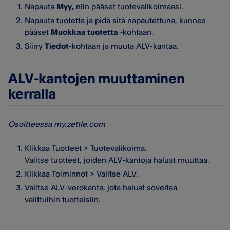
Napauta
Myy,
niin pääset tuotevalikoimaasi.
Napauta tuotetta ja pidä sitä napautettuna, kunnes
pääset
Muokkaa tuotetta
‑kohtaan.
Siirry
Tiedot
-kohtaan ja muuta ALV-kantaa.
ALV-kantojen muuttaminen
kerralla
Osoitteessa my.zettle.com
Klikkaa Tuotteet > Tuotevalikoima.
Valitse tuotteet, joiden ALV-kantoja haluat muuttaa.
Klikkaa Toiminnot > Valitse ALV.
Valitse ALV-verokanta, jota haluat soveltaa
valittuihin tuotteisiin.