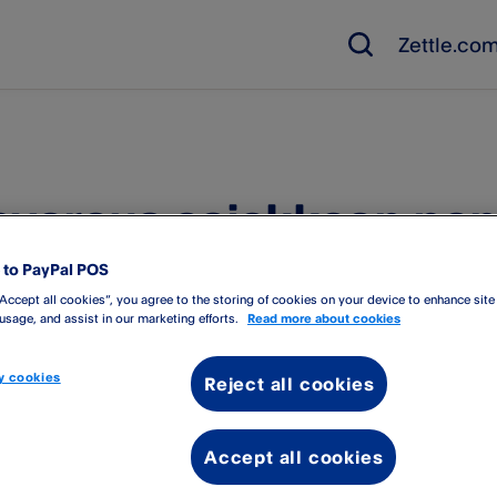
Zettle.co
varaus asiakkaan pankk
to PayPal POS
“Accept all cookies”, you agree to the storing of cookies on your device to enhance site
uman peruuntuessa tai keskeytyessä rahat voivat olla asiakkaas
 usage, and assist in our marketing efforts.
Read more about cookies
 cookies
Reject all cookies
i tarkoita sitä, että rahat veloitettaisiin tililtä. Pankki on varan
varoja maksua varten.
Accept all cookies