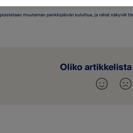
poistetaan muutaman pankkipäivän kuluttua, ja rahat näkyvät täm
Oliko artikkelist