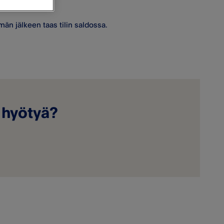
än jälkeen taas tilin saldossa.
a hyötyä?