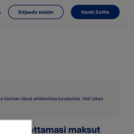
m
Kirjaudu sisään
Hanki Zettle
ta hieman tässä artikkelissa kuvatuista. Voit lukea
e vastaanottamasi maksut