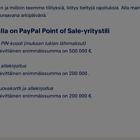
n ja milloin teemme tilityksiä, liittyy tiettyjä rajoituksia. Alla 
uraavana arkipäivänä.
lla on PayPal Point of Sale-yritystili
ja PIN-koodi (mukaan lukien lähimaksut)
päivittäinen enimmäissumma on 500 000 €.
 allekirjoitus
päivittäinen enimmäissumma on 200 000 .
vakortti ja allekirjoitus
päivittäinen enimmäissumma on 200 000 €.