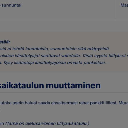
i–sunnuntai
Maa
etää:
yksiä ei tehdä lauantaisin, sunnuntaisin eikä arkipyhinä.
ankkien käsittelyajat saattavat vaihdella. Tästä syystä tilitykse
a. Kysy lisätietoja käsittelyajoista omasta pankistasi.
ysaikataulun muuttaminen
 kuinka usein haluat saada ansaitsemasi rahat pankkitilillesi. Muut
:
äin
(Tämä on oletusarvoinen tilitysaikataulu.)