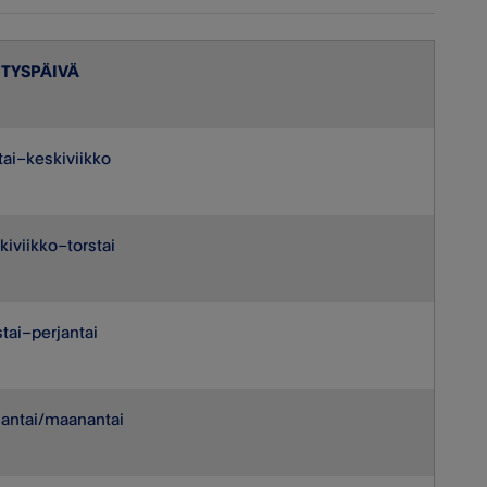
ITYSPÄIVÄ
stai–keskiviikko
kiviikko–torstai
stai–perjantai
jantai/maanantai