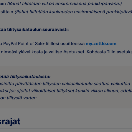
tain
(Rahat tilitetään viikon ensimmäisenä pankkipäivänä.)
sittain
(Rahat tilitetään kuukauden ensimmäisenä pankkipäivä
tää tilitysaikataulun seuraavasti:
u PayPal Point of Sale-tilillesi osoitteessa
my.zettle.com
.
 nimeäsi ylävalikosta ja valitse Asetukset. Kohdasta Tilin asetukse
etää tilitysaikataulusta:
mainittu päivittäisten tilitysten vakioaikataulu saattaa vaikuttaa 
iksi jos ajoitat viikoittaiset tilitykset kunkin viikon alkuun, ed
on tilitystä varten.
srajat