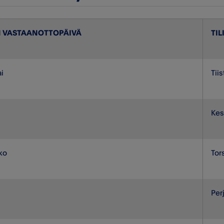
 VASTAANOTTOPÄIVÄ
TIL
i
Tii
Kes
ko
Tor
Per