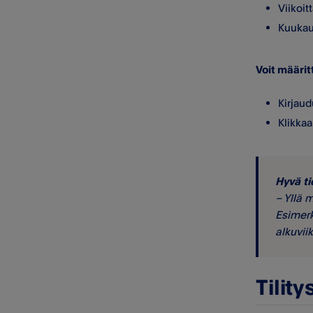
Viikoit
Kuukau
Voit määrit
Kirjaud
Klikkaa
Hyvä ti
– Yllä 
Esimerk
alkuviik
Tility