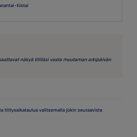
nantai–tiistai
t saattavat näkyä tililläsi vasta muutaman arkipäivän
a tilitysaikataulua valitsemalla jokin seuraavista