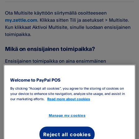
Ota Multisite käyttöön siirtymällä osoitteeseen
my.zettle.com
. Klikkaa sitten Tili ja asetukset > Multisite.
Kun klikkaat Aktivoi Multisite, sinulle luodaan ensisijainen
toimipaikka.
Mikä on ensisijainen toimipaikka?
Ensisijainen toimipaikka on aina ensimmäinen
toimipaikkasi. Voit muokata ensisijaisen toimipaikan
tietoja, ja voit päivittää osoitteeksi haluamasi osoitteen.
Welcome to PayPal POS
By clicking “Accept all cookies”, you agree to the storing of cookies on
Kaikki tapahtumat, jotka on suoritettu ennen Multisiten
your device to enhance site navigation, analyze site usage, and assist in
aktivointia, ryhmitellään ensisijaiseen toimipaikkaan
our marketing efforts.
Read more about cookies
kohdassa Raportit ja kuitit.
Manage my cookies
Ensisijaista toimipaikkaa ei voi poistaa käytöstä, koska
vähintään yhden toimipaikan on oltava aktiivinen.
Reject all cookies