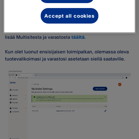
Jos myyt myös verkossa (esim. BigCommercessa tai
Shopifyssa) ja sinulla on aktiivinen integraatio varaston
jakamista varten PayPal Point of Sale-myyntipisteen
Accept all cookies
kanssa, verkkomyyntikanava jakaa varaston ensisijaisen
toimipaikan kanssa, kun Multisite otetaan käyttöön. Lue
lisää Multisitesta ja varastosta
täältä
.
Kun olet luonut ensisijaisen toimipaikan, olemassa oleva
tuotevalikoimasi ja varastosi asetetaan siellä saataville.