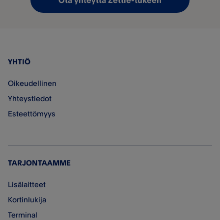
Ota yhteyttä Zettle-tukeen
YHTIÖ
Oikeudellinen
Yhteystiedot
Esteettömyys
TARJONTAAMME
Lisälaitteet
Kortinlukija
Terminal