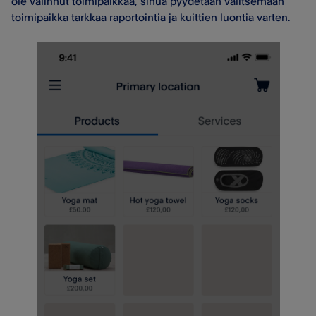
ole valinnut toimipaikkaa, sinua pyydetään valitsemaan
toimipaikka tarkkaa raportointia ja kuittien luontia varten.