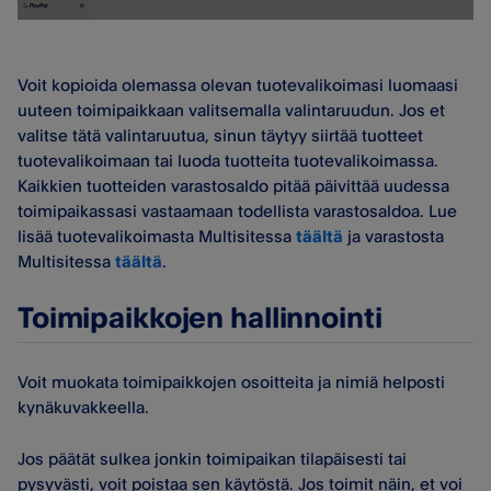
Voit kopioida olemassa olevan tuotevalikoimasi luomaasi
uuteen toimipaikkaan valitsemalla valintaruudun. Jos et
valitse tätä valintaruutua, sinun täytyy siirtää tuotteet
tuotevalikoimaan tai luoda tuotteita tuotevalikoimassa.
Kaikkien tuotteiden varastosaldo pitää päivittää uudessa
toimipaikassasi vastaamaan todellista varastosaldoa. Lue
lisää tuotevalikoimasta Multisitessa
täältä
ja varastosta
Multisitessa
täältä
.
Toimipaikkojen hallinnointi
Voit muokata toimipaikkojen osoitteita ja nimiä helposti
kynäkuvakkeella.
Jos päätät sulkea jonkin toimipaikan tilapäisesti tai
pysyvästi, voit poistaa sen käytöstä. Jos toimit näin, et voi