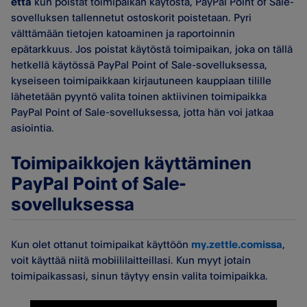
että
kun poistat toimipaikan käytöstä, PayPal Point of Sale-
sovelluksen tallennetut ostoskorit poistetaan. Pyri
välttämään tietojen katoaminen ja raportoinnin
epätarkkuus. Jos poistat käytöstä toimipaikan, joka on tällä
hetkellä käytössä PayPal Point of Sale-sovelluksessa,
kyseiseen toimipaikkaan kirjautuneen kauppiaan tilille
lähetetään pyyntö valita toinen aktiivinen toimipaikka
PayPal Point of Sale-sovelluksessa, jotta hän voi jatkaa
asiointia.
Toimipaikkojen käyttäminen
PayPal Point of Sale-
sovelluksessa
Kun olet ottanut toimipaikat käyttöön
my.zettle.comissa
,
voit käyttää niitä mobiililaitteillasi. Kun myyt jotain
toimipaikassasi, sinun täytyy ensin valita toimipaikka.