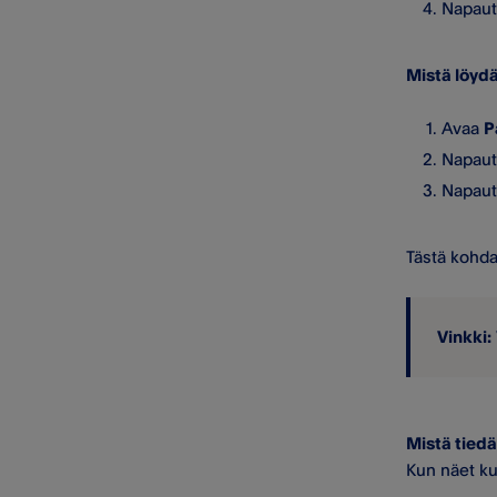
Napauta
Mistä löydä
Avaa
P
Napau
Napau
Tästä kohda
Vinkki:
Mistä tiedä
Kun näet kui