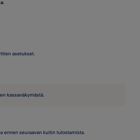
ta
.
orttien asetukset.
uksen kassanäkymästä.
ulla ennen seuraavan kuitin tulostamista.