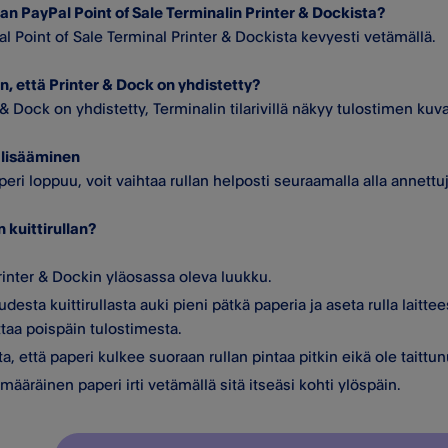
an PayPal Point of Sale Terminalin Printer & Dockista?
al Point of Sale Terminal Printer & Dockista kevyesti vetämällä.
n, että Printer & Dock on yhdistetty?
& Dock on yhdistetty, Terminalin tilarivillä näkyy tulostimen kuv
n lisääminen
peri loppuu, voit vaihtaa rullan helposti seuraamalla alla annettuj
n kuittirullan?
rinter & Dockin yläosassa oleva luukku.
desta kuittirullasta auki pieni pätkä paperia ja aseta rulla laitte
ttaa poispäin tulostimesta.
a, että paperi kulkee suoraan rullan pintaa pitkin eikä ole taittu
imääräinen paperi irti vetämällä sitä itseäsi kohti ylöspäin.