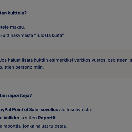
tan kuitteja?
stele maksu.
 kuittinäkymästä "Tulosta kuitti".
Jos haluat lisätä kuittiin esimerkiksi verkkosivustosi osoitteen, 
kuittien personointiin.
tan raportteja?
ayPal Point of Sale ‑sovellus
aloitusnäytöstä.
ta
Valikko
ja sitten
Raportit
.
 raporttia, jonka haluat tulostaa.