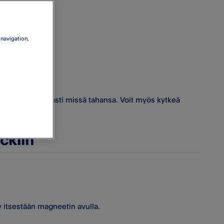
 navigation,
it tulostaa kätevästi missä tahansa. Voit myös kytkeä
na.
ockiin
yy itsestään magneetin avulla.