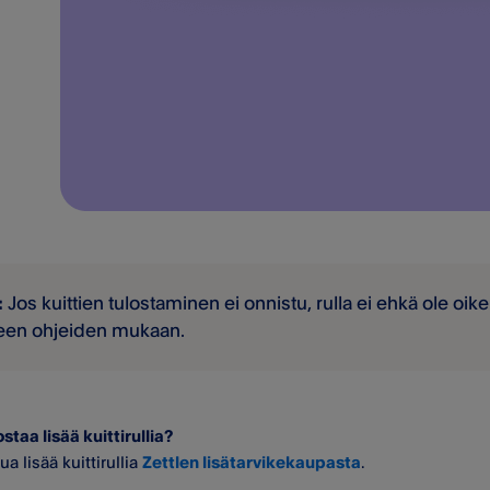
:
Jos kuittien tulostaminen ei onnistu, rulla ei ehkä ole oike
een ohjeiden mukaan.
staa lisää kuittirullia?
ua lisää kuittirullia
Zettlen lisätarvikekaupasta
.