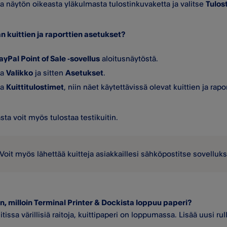
 näytön oikeasta yläkulmasta tulostinkuvaketta ja valitse
Tulos
n kuittien ja raporttien asetukset?
ayPal Point of Sale ‑sovellus
aloitusnäytöstä.
ta
Valikko
ja sitten
Asetukset
.
ta
Kuittitulostimet
, niin näet käytettävissä olevat kuittien ja rap
sta voit myös tulostaa testikuitin.
Voit myös lähettää kuitteja asiakkaillesi sähköpostitse sovell
n, milloin Terminal Printer & Dockista loppuu paperi?
tissa värillisiä raitoja, kuittipaperi on loppumassa. Lisää uusi r