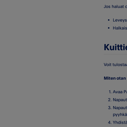
Jos haluat 
Levey
Halkais
Kuitt
Voit tulosta
Miten otan 
Avaa Pa
Napauta
Napauta
pyyhkä
Yhdistä