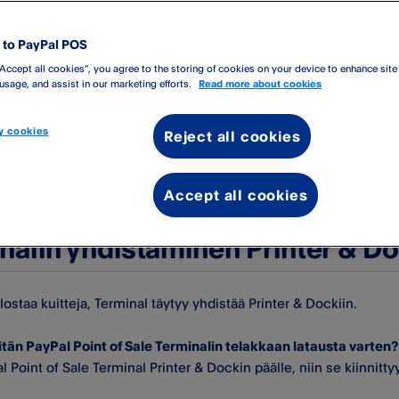
to PayPal POS
“Accept all cookies”, you agree to the storing of cookies on your device to enhance site
 usage, and assist in our marketing efforts.
Read more about cookies
 cookies
Reject all cookies
ää Terminalin Printer & Dockiin ja kantaa niitä mukanasi, jotta vo
Accept all cookies
ockin pistorasiaan, jolloin se toimii maksupäätteen latausasema
nalin yhdistäminen Printer & D
ulostaa kuitteja, Terminal täytyy yhdistää Printer & Dockiin.
itän PayPal Point of Sale Terminalin telakkaan latausta varten?
 Point of Sale Terminal Printer & Dockin päälle, niin se kiinnitt