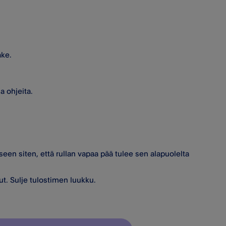
ake.
a ohjeita.
eseen siten, että rullan vapaa pää tulee sen alapuolelta
nut. Sulje tulostimen luukku.