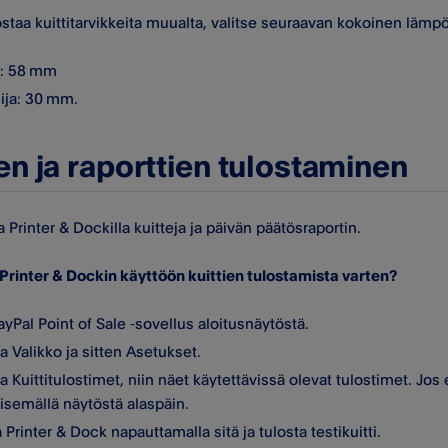
ostaa kuittitarvikkeita muualta, valitse seuraavan kokoinen lämp
s: 58 mm
ija: 30 mm.
ien ja raporttien tulostaminen
a Printer & Dockilla kuitteja ja päivän päätösraportin.
Printer & Dockin käyttöön kuittien tulostamista varten?
yPal Point of Sale ‑sovellus aloitusnäytöstä.
 Valikko ja sitten Asetukset.
 Kuittitulostimet, niin näet käytettävissä olevat tulostimet. Jos 
isemällä näytöstä alaspäin.
 Printer & Dock napauttamalla sitä ja tulosta testikuitti.