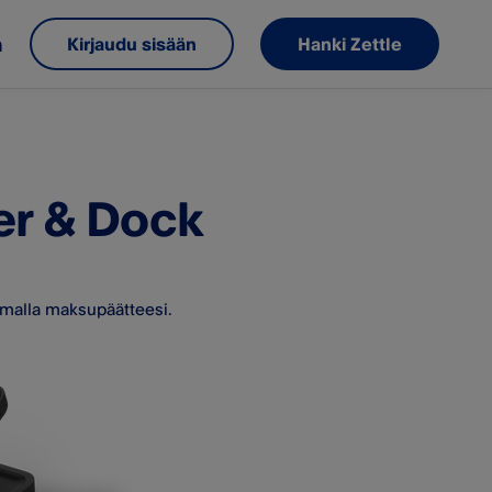
m
Kirjaudu sisään
Hanki Zettle
er & Dock
 samalla maksupäätteesi.