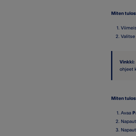
Miten tulos
Viimei
Valitse
Vinkki:
ohjeet 
Miten tulos
Avaa
P
Napau
Napauta