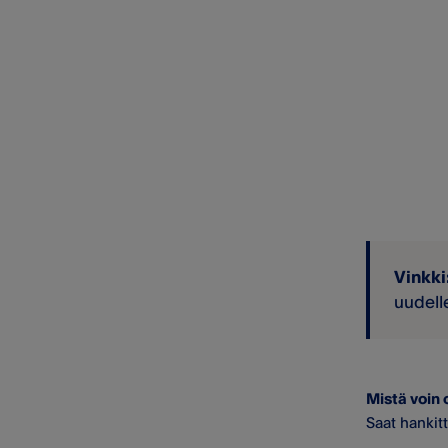
Vinkki
uudell
Mistä voin o
Saat hankitt