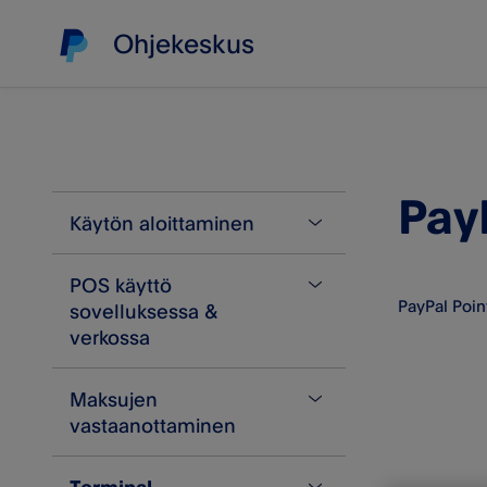
Ohjekeskus
Pay
Käytön aloittaminen
POS käyttö
Tietoja Zettlestä
PayPal Point
sovelluksessa &
Zettle–tilin luominen
verkossa
Ongelmia tilin luomisessa
Maksujen
Tuotevalikoima
Auta meitä todentamaan
vastaanottaminen
henkilöllisyytesi
Ostoskorin tallennus
Yleisimmät käyttöehtojamme
Tuotteiden tuonti ja vienti