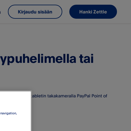
m
Kirjaudu sisään
Hanki Zettle
ypuhelimella tai
ypuhelimen tai tabletin takakameralla PayPal Point of
i
 navigation,