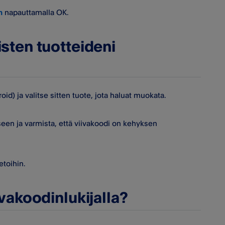
n
napauttamalla OK.
isten tuotteideni
id) ja valitse sitten tuote, jota haluat muokata.
een ja varmista, että viivakoodi on kehyksen
ietoihin.
ivakoodinlukijalla?