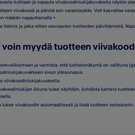
Varasto-kohtaan ja napauta viivakoodinlukijakuvaketta näytön ala
tteen viivakoodi ja päivitä sen varastosaldo. Voit kasvattaa var
en määrän napauttamalla =.
 Valmis ja jatka sitten seuraavien tuotteiden päivittämistä. Napa
 voin myydä tuotteen viivakoodi
tuotevalikoimaan ja varmista, että luettelonäkymä on valittuna (g
oodinlukijakuvakkeen sivun yläreunassa.
a viivakoodinlukijakuvaketta.
vakoodinlukijan ikkuna tulee näyttöön, kohdista kamera tuottees
lella.
lukee viivakoodin automaattisesti ja lisää tuotteen ostoskoriin.