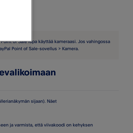
 Point of Sale lupa käyttää kameraasi. Jos vahingossa
PayPal Point of Sale-sovellus > Kamera.
tevalikoimaan
allerianäkymän sijaan). Näet
een ja varmista, että viivakoodi on kehyksen