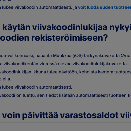
 lukee viivakoodin automaattisesti, ja
voit luoda uuden tuottee
 käytän viivakoodinlukijaa nyky
koodien rekisteröimiseen?
tuotevalikoimaasi, napauta Muokkaa (iOS) tai kynäkuvaketta (Andro
a viivakoodikentän vieressä olevaa viivakoodinlukijakuvaketta.
vakoodinlukijan ikkuna tulee näyttöön, kohdista kamera tuottees
lella.
 lukee viivakoodin automaattisesti.
vakoodi on luettu, sen tiedot lisätään automaattisesti tuotteen t
 voin päivittää varastosaldot vi