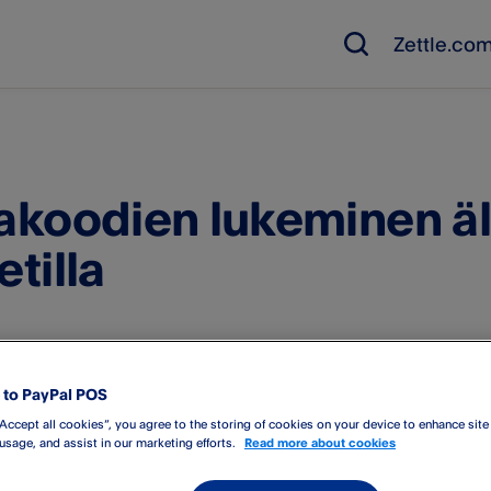
Zettle.co
vakoodien lukeminen äl
etilla
taa maksamista ja päivittäisiä tehtäviä lukemalla viivakoodeja äl
ovelluksen kautta. Sovelluksen viivakoodinlukijalla voit nopeast
to PayPal POS
“Accept all cookies”, you agree to the storing of cookies on your device to enhance site
uusia tuotteita tuotevalikoimaan
 usage, and assist in our marketing efforts.
Read more about cookies
oida tuotevarastoasi