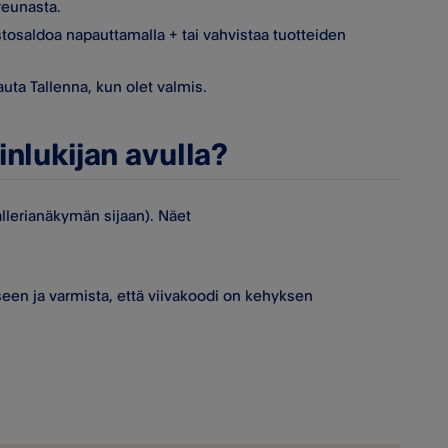
reunasta.
astosaldoa napauttamalla + tai vahvistaa tuotteiden
uta Tallenna, kun olet valmis.
nlukijan avulla?
allerianäkymän sijaan). Näet
een ja varmista, että viivakoodi on kehyksen