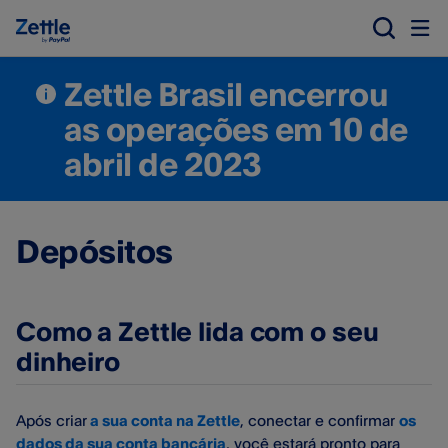
Zettle Brasil encerrou
as operações em 10 de
abril de 2023
Depósitos
Como a Zettle lida com o seu
dinheiro
Após criar
a sua conta na Zettle
, conectar e confirmar
os
dados da sua conta bancária
, você estará pronto para