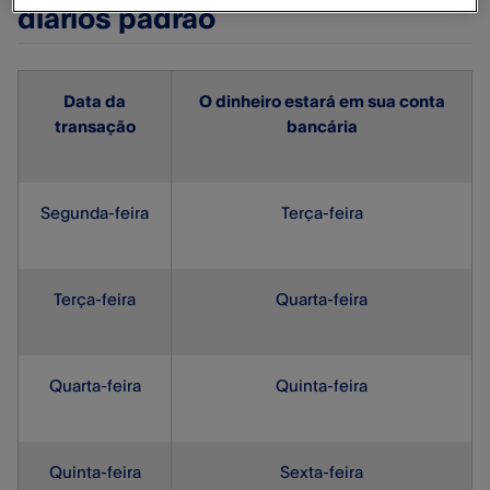
diários padrão
Data da
O dinheiro estará em sua conta
transação
bancária
Segunda-feira
Terça-feira
Terça-feira
Quarta-feira
Quarta-feira
Quinta-feira
Quinta-feira
Sexta-feira