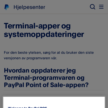
Hjelpesenter
Terminal-apper og
systemoppdateringer
For den beste ytelsen, sørg for at du bruker den siste
versjonen av programvaren vår.
Hvordan oppdaterer jeg
Terminal-programvaren og
PayPal Point of Sale-appen?
Trykk på
Oppdateringer
fra startskjermen.
Trykk på
Oppdaterings
knappen(e).