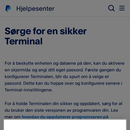
Hjelpesenter
Sørge for en sikker
Terminal
For å beskytte enheten og dataene på den, kan du aktivere
en skjermlås og angi ditt eget passord. Første gangen du
konfigurerer Terminalen, blir du spurt om å velge et
passord. Dette kan du hoppe over og konfigurere senere i
Terminal-innstillingene.
For å holde Terminalen din sikker og oppdatert, sørg for at
du bruker den siste versjonen av programvaren din. Les
mer om
hvordan du oppdaterer programvaren på
Terminalen
.