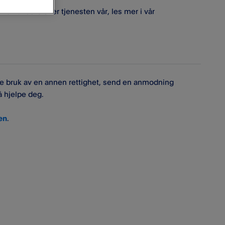
e når du bruker tjenesten vår, les mer i vår
øre bruk av en annen rettighet, send en anmodning
 å hjelpe deg.
en
.