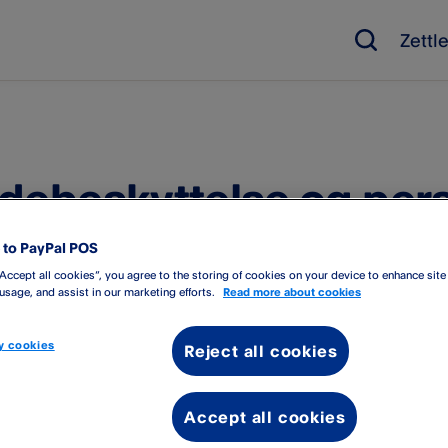
Zettl
debeskyttelse og per
to PayPal POS
“Accept all cookies”, you agree to the storing of cookies on your device to enhance site
åndtering av personopplysning
 usage, and assist in our marketing efforts.
Read more about cookies
 cookies
Reject all cookies
 of Sale-tjenesten leveres av PayPal (Europe) S.à.r.l et Cie S.C.A.
rklæringen regulerer alle behandlingsaktiviteter der vi fungerer 
Accept all cookies
ten.