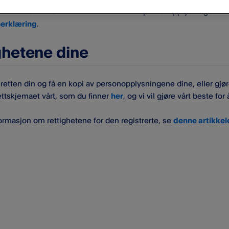
ker å vite mer om hvordan vi behandler personopplysningene din
erklæring
.
ghetene dine
 retten din og få en kopi av personopplysningene dine, eller gj
ttskjemaet vårt, som du finner
her
, og vi vil gjøre vårt beste for
ormasjon om rettighetene for den registrerte, se
denne artikkel