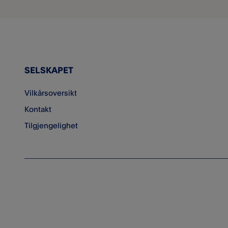
nettet
Rapportering av falske eller
mistenkelige e-poster og
kommunikasjon
SELSKAPET
Sikkerhet for maskinvaren
Svindeltransaksjoner
Vilkårsoversikt
Kontakt
Opptak av dine oppringninger
til brukerstøtte
Tilgjengelighet