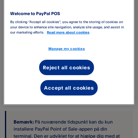
Tryk på
knappen/knapperne
for at opdatere.
Welcome to PayPal POS
By clicking “Accept all cookies”, you agree to the storing of cookies on
Til app-opdateringer
your device to enhance site navigation, analyze site usage, and assist in
our marketing efforts.
Read more about cookies
Når du opdaterer en app, får du vist en knap, hvor
der står
Åbn
. Tryp på knappen
Åbn
for at starte
Manage my cookies
appen.
Reject all cookies
Til systemopdateringer
Når du har trykket på opdateringsknappen,
Accept all cookies
genstarter terminalen sig selv under
opdateringsprocessen.
Bemærk:
På nuværende tidspunkt kan du kun
installere PayPal Point of Sale​-appen på din
terminal. Den er udviklet for at hjælpe dig med at