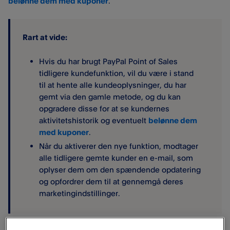
belønne dem med kuponer
.
Rart at vide:
Hvis du har brugt PayPal Point of Sales
tidligere kundefunktion, vil du være i stand
til at hente alle kundeoplysninger, du har
gemt via den gamle metode, og du kan
opgradere disse for at se kundernes
aktivitetshistorik og eventuelt
belønne dem
med kuponer
.
Når du aktiverer den nye funktion, modtager
alle tidligere gemte kunder en e-mail, som
oplyser dem om den spændende opdatering
og opfordrer dem til at gennemgå deres
marketingindstillinger.