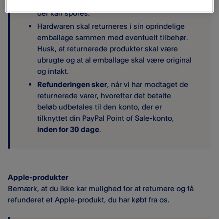
Vi anbefaler derfor forsendelsesmetoder,
der kan spores.
Hardwaren skal returneres i sin oprindelige
emballage sammen med eventuelt tilbehør.
Husk, at returnerede produkter skal være
ubrugte og at al emballage skal være original
og intakt.
Refunderingen sker
, når vi har modtaget de
returnerede varer, hvorefter det betalte
beløb udbetales til den konto, der er
tilknyttet din PayPal Point of Sale​-konto,
inden for 30 dage
.
Apple-produkter
Bemærk, at du ikke kar mulighed for at returnere og få
refunderet et Apple-produkt, du har købt fra os.