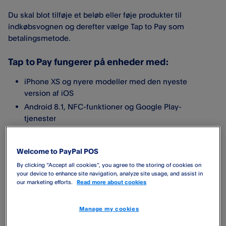
Du skal blot tilføje et beløb eller føje produkter til
indkøbsvognen og derefter vælge Tap to Pay som
betalingsmetode.
Tap to Pay fungerer på enheder med:
iPhone XS og nyere modeller med den nyeste
version af iOS
Android 8.1, NFC-funktioner og Google Play-
tjenester
Sådan accepterer du betalinger
Welcome to PayPal POS
med Tap to Pay på iPhone
By clicking “Accept all cookies”, you agree to the storing of cookies on
your device to enhance site navigation, analyze site usage, and assist in
our marketing efforts.
Read more about cookies
Sørg for, at du arbejder med den rigtige Apple-enhed. Tap
to Pay på iPhone understøttes af iPhone XS eller nyere
Manage my cookies
enheder og den nyeste iOS-version.