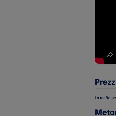
Prezz
La tariffa p
Metod