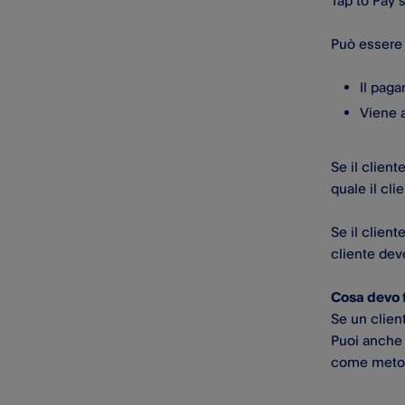
Tap to Pay 
Può essere 
Il paga
Viene a
Se il clien
quale il cli
Se il client
cliente dev
Cosa devo f
Se un clien
Puoi anche 
come metod