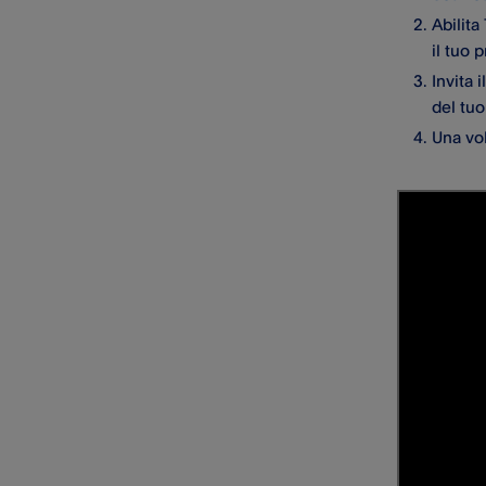
Abilit
il tuo
Invita 
del tuo
Una vol