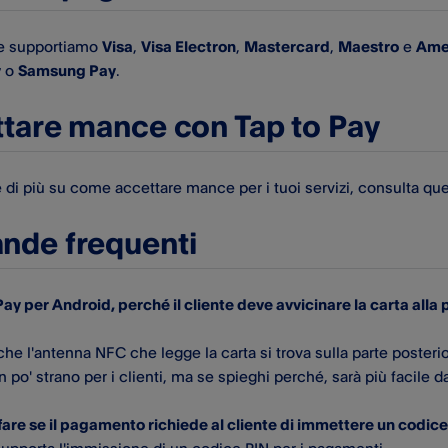
e supportiamo
Visa
,
Visa Electron
,
Mastercard
,
Maestro
e
Ame
y
o
Samsung Pay
.
tare mance con Tap to Pay
 di più su come accettare mance per i tuoi servizi, consulta qu
de frequenti
Pay per Android, perché il cliente deve avvicinare la carta alla 
che l'antenna NFC che legge la carta si trova sulla parte posterio
po' strano per i clienti, ma se spieghi perché, sarà più facile d
are se il pagamento richiede al cliente di immettere un codic