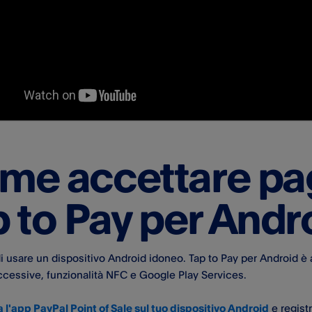
me accettare pa
 to Pay per Andr
di usare un dispositivo Android idoneo. Tap to Pay per Android è
ccessive, funzionalità NFC e Google Play Services.
 l'app PayPal Point of Sale sul tuo dispositivo Android
e registr