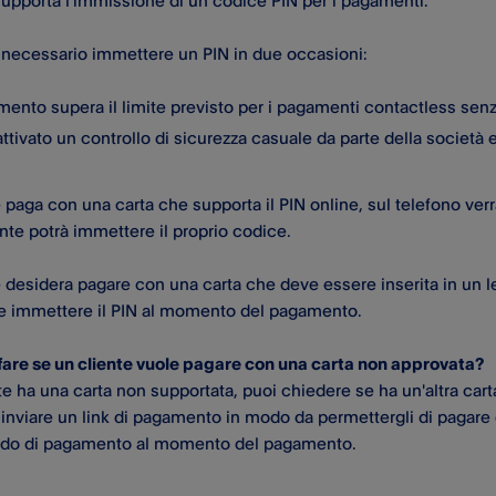
supporta l'immissione di un codice PIN per i pagamenti.
necessario immettere un PIN in due occasioni:
mento supera il limite previsto per i pagamenti contactless sen
ttivato un controllo di sicurezza casuale da parte della società 
te paga con una carta che supporta il PIN online, sul telefono ve
ente potrà immettere il proprio codice.
e desidera pagare con una carta che deve essere inserita in un let
e immettere il PIN al momento del pagamento.
are se un cliente vuole pagare con una carta non approvata?
te ha una carta non supportata, puoi chiedere se ha un'altra car
inviare un link di pagamento in modo da permettergli di pagare dal
o di pagamento al momento del pagamento.