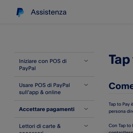
Assistenza
Tap
Iniziare con POS di
PayPal​
Come 
Usare POS di PayPal​
Info su POS di PayPal​
sull'app & online
Crea un account
Tap to Pay è
Accettare pagamenti
Problemi nella creazione
Inventario di prodotti
persona dir
dell’account
Funzione Salva carrello
Lettori di carte &
Con Tap to 
Accetta pagamenti con carta
Confermare l'identità
Importa ed esporta i tuoi
contactless 