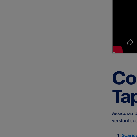
comunicazioni false o
sospette
Sicurezza dei dispositivi
Transazioni fraudolenti
Registrazione delle telefonate
dirette all'Assistenza clienti
Co
Tap
Assicurati 
versioni su
Scarica