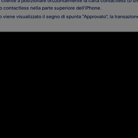
il cliente a posizionare orizzontalmente la carta contactless (o 
 contactless nella parte superiore dell'iPhone.
viene visualizzato il segno di spunta "Approvato", la transazio