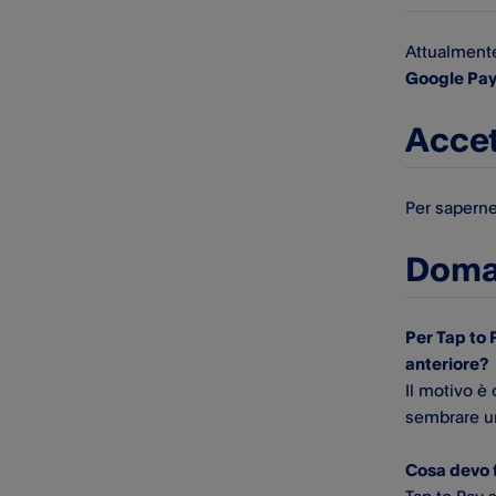
Attualment
Google Pa
Accet
Per saperne
Doman
Per Tap to 
anteriore?
Il motivo è 
sembrare un 
Cosa devo f