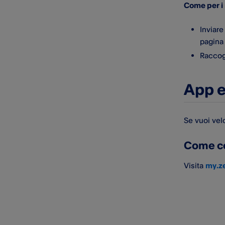
comunicazioni false o
Come per i 
sospette
Inviare
Sicurezza dei dispositivi
pagina
Transazioni fraudolenti
Raccogl
Registrazione delle telefonate
App e
dirette all'Assistenza clienti
Se vuoi velo
Come col
Visita
my.z