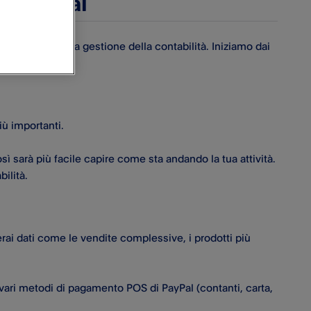
i PayPal​
 a velocizzare la gestione della contabilità. Iniziamo dai
più importanti.
osì sarà più facile capire come sta andando la tua attività.
bilità.
erai dati come le vendite complessive, i prodotti più
 vari metodi di pagamento POS di PayPal​ (contanti, carta,