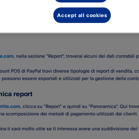
gestire la contabilità con POS d
Accept all cookies
l​ ti mette a disposizione una vasta gamma di servizi per aiutarti
ndita.
le.com
, nella sezione "Report", troverai alcuni dei dati contabili 
unt POS di PayPal​ trovi diverse tipologie di report di vendita, c
rt possono essere esportati e utilizzati per la gestione della conta
ica report
ettle.com
, clicca su "Report" e quindi su "Panoramica". Qui trov
na scomposizione dei metodi di pagamento utilizzati dai clienti.
na ti sarà molto utile se ti interessa avere una suddivisione dei