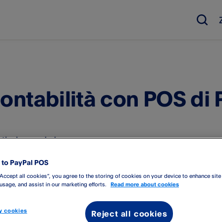
ontabilità con POS di 
rticolo scoprirai:
to PayPal POS
are i report di POS di PayPal​ per semplificare la gestione della
“Accept all cookies”, you agree to the storing of cookies on your device to enhance site
portare le singole ricevute e fatture e snellire le procedure co
 usage, and assist in our marketing efforts.
Read more about cookies
are le app e le integrazioni di contabilità con POS di PayPal​
 cookies
Reject all cookies