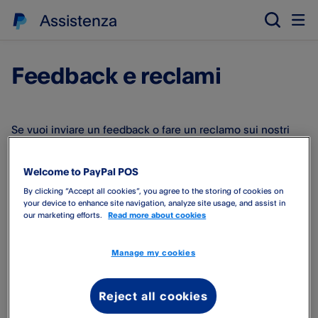
Assistenza
Feedback e reclami
Se vuoi inviare un feedback o fare un reclamo sui nostri
prodotti o servizi, prima di tutto visita la pagina
dell'assistenza e mettiti in contatto con il nostro team
Welcome to PayPal POS
attraverso il
modulo contattaci
.
By clicking “Accept all cookies”, you agree to the storing of cookies on
your device to enhance site navigation, analyze site usage, and assist in
È possibile
presentare un reclamo
se ritieni che non
our marketing efforts.
Read more about cookies
siamo stati all'altezza delle aspettative nel livello del
servizio offerto o a causa di una particolare condotta o
Manage my cookies
mancata condotta.
Reject all cookies