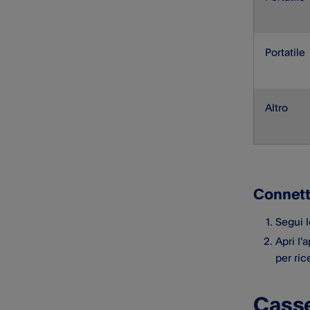
Portatile
Altro
Connett
Segui l
Apri l'
per ric
Casse