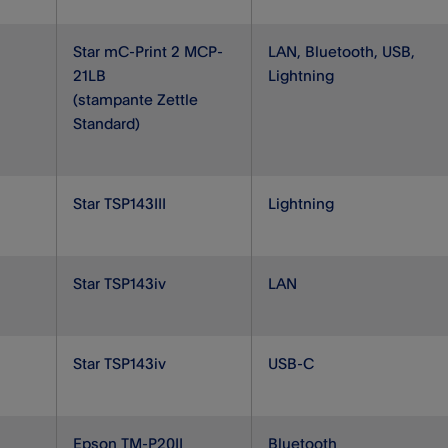
Star mC-Print 2 MCP-
LAN, Bluetooth, USB,
21LB
Lightning
(stampante Zettle
Standard)
Star TSP143III
Lightning
Star TSP143iv
LAN
Star TSP143iv
USB-C
Epson TM-P20II
Bluetooth