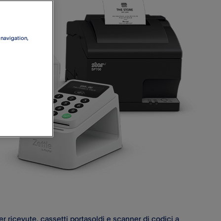
 navigation,
ricevute, cassetti portasoldi e scanner di codici a