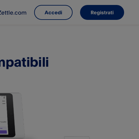
Zettle.com
Accedi
Registrati
patibili