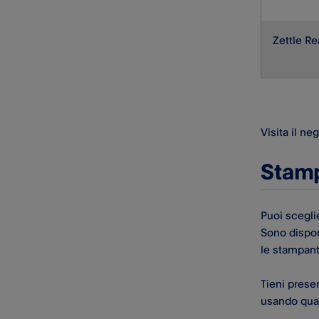
Zettle Re
Visita il ne
Stamp
Puoi scegli
Sono dispon
le stampant
Tieni prese
usando qual