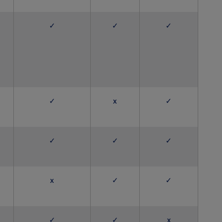
✓
✓
✓
✓
x
✓
✓
✓
✓
x
✓
✓
✓
✓
x