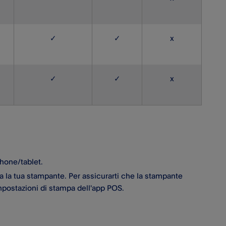
✓
✓
x
✓
✓
x
phone/tablet.
na la tua stampante. Per assicurarti che la stampante
mpostazioni di stampa dell'app POS.