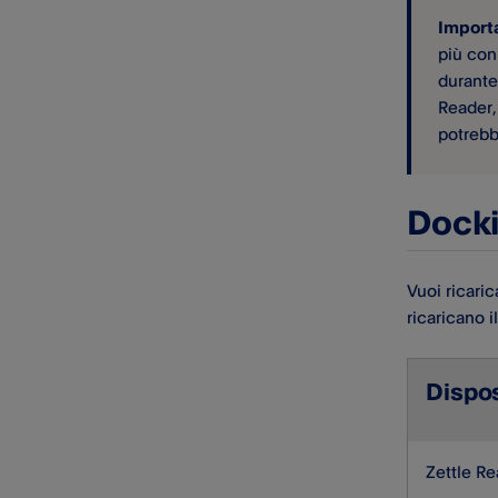
comunicazioni false o
Import
sospette
più con
Sicurezza dei dispositivi
durante
Reader,
Transazioni fraudolenti
potrebb
Registrazione delle telefonate
dirette all'Assistenza clienti
Docki
Vuoi ricari
ricaricano i
Dispos
Zettle R