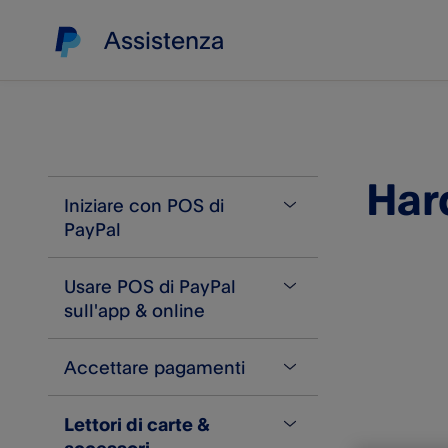
Assistenza
Har
Iniziare con POS di
PayPal​
Usare POS di PayPal​
Info su POS di PayPal​
sull'app & online
Crea un account
Accettare pagamenti
Problemi nella creazione
Inventario di prodotti
dell’account
Funzione Salva carrello
Lettori di carte &
Accetta pagamenti con carta
Confermare l'identità
Importa ed esporta i tuoi