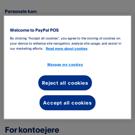
Personale kan:
Modtage betalinger på vegne af virksomheden
Welcome to PayPal POS
Logge på PayPal Point of Sale-appen med egne
By clicking “Accept all cookies”, you agree to the storing of cookies on
adgangsoplysninger
your device to enhance site navigation, analyze site usage, and assist in
our marketing efforts.
Read more about cookies
Personale kan ikke:
Manage my cookies
Redigere virksomhedens oplysninger eller
bankkonto
Reject all cookies
Tilføje, ændre eller slette produkter fra
produktbiblioteket
Logge på my.zettle.com
Accept all cookies
Invitere andre ansatte
For kontoejere