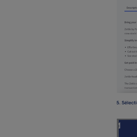
de cartes
Mesures essentielles pour une
cybersécurité optimale
Signaler des e-mails et
messages frauduleux ou
suspects
Sécurité du matériel
Transactions frauduleuses
Enregistrement des appels
téléphoniques au service
client
Sélect