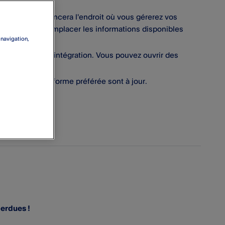
t. Cela influencera l'endroit où vous gérerez vos
choix peuvent remplacer les informations disponibles
 navigation,
​ pour cette intégration. Vous pouvez ouvrir des
ur votre plateforme préférée sont à jour.
ce
perdues !