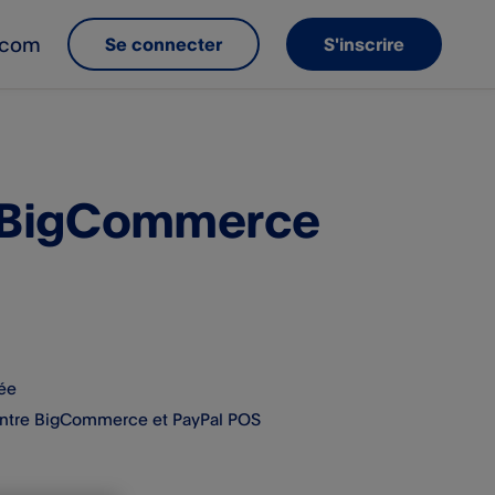
e.com
Se connecter
S'inscrire
à BigCommerce
rée
entre BigCommerce et PayPal POS​