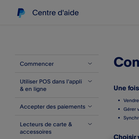
Centre d'aide
Com
Commencer
Utiliser POS dans l'appli
À propos de PayPal POS
Une foi
& en ligne
Créer un compte
Vendre
Accepter des paiements
Problèmes lors de la création
Catalogue de produits
Gérer 
du compte
Synchr
Sauvegarder un panier
Lecteurs de carte &
Accepter un paiement par
​Vérification d'identité
accessoires
Importez et exportez vos
carte
Choisir
Questions les plus courantes
produits