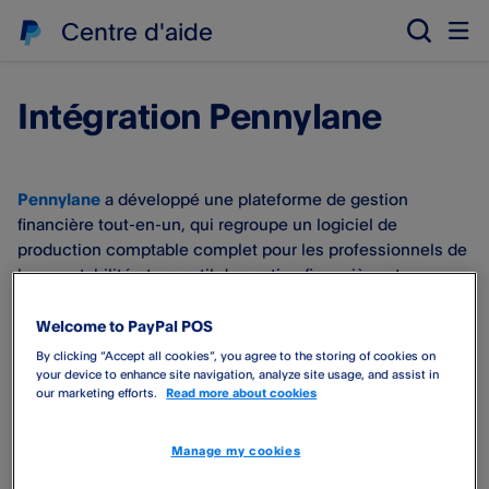
Centre d'aide
Intégration Pennylane
Pennylane
a développé une plateforme de gestion
financière tout-en-un, qui regroupe un logiciel de
production comptable complet pour les professionnels de
la comptabilité et un outil de gestion financière et
comptable pour les dirigeants.
Welcome to PayPal POS
Automatique et fiable
By clicking “Accept all cookies”, you agree to the storing of cookies on
your device to enhance site navigation, analyze site usage, and assist in
PayPal POS​ vous permet de transférer vos données
our marketing efforts.
Read more about cookies
quotidiennes liées aux ventes, frais et paiements vers
votre logiciel comptable Pennylane. Oubliez les erreurs de
Manage my cookies
saisie et gagnez un temps précieux.