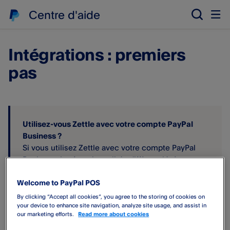
Centre d'aide
Intégrations : premiers
pas
Utilisez-vous Zettle avec votre compte PayPal
Business ?
Si vous utilisez Zettle avec votre compte PayPal
Business, les fonctionnalités diffèrent légèrement
de ce qui est décrit dans cet article. Vous pouvez
Welcome to PayPal POS
en savoir plus sur
PayPal.com/help
.
By clicking “Accept all cookies”, you agree to the storing of cookies on
your device to enhance site navigation, analyze site usage, and assist in
our marketing efforts.
Read more about cookies
Intégrez votre compte PayPal POS​ à l'application d'un de