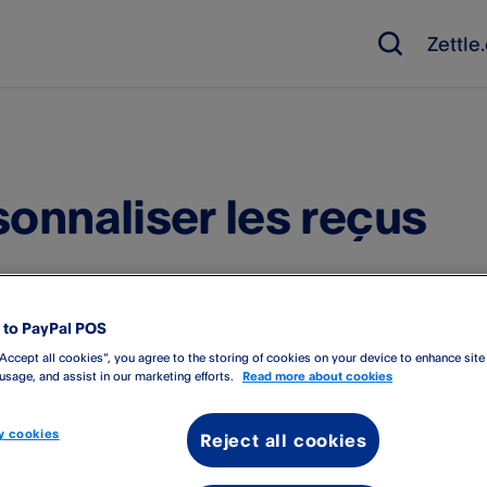
Zettl
sonnaliser les reçus
 le nom et l'adresse de votre entreprise apparaîtront en bas de v
to PayPal POS
strés dans les informations de votre compte, mais vous êtes lib
“Accept all cookies”, you agree to the storing of cookies on your device to enhance site
 usage, and assist in our marketing efforts.
Read more about cookies
ier le reçu
 cookies
Reject all cookies
tez-vous à
zettle.com
.