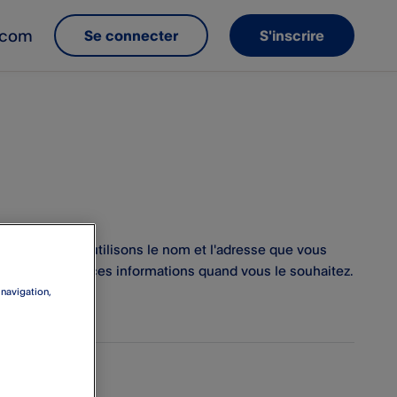
e.com
Se connecter
S'inscrire
os reçus. nous utilisons le nom et l'adresse que vous
re de modifier ces informations quand vous le souhaitez.
 navigation,