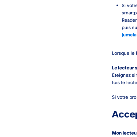
Si votr
smartph
Reader
puis su
jumel
Lorsque le 
Le lecteur
​Éteignez s
fois le lect
Si votre pr
Accep
Mon lecteur