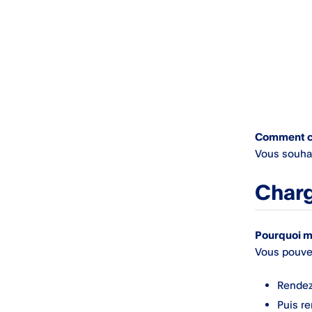
de cartes
Mesures essentielles pour une
cybersécurité optimale
Signaler des e-mails et
messages frauduleux ou
suspects
Comment co
Sécurité du matériel
Vous souhai
Transactions frauduleuses
Charg
Enregistrement des appels
téléphoniques au service
client
Pourquoi mo
Vous pouvez
Rendez
Puis re