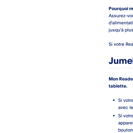
Pourquoi m
Assurez-vo
d'alimentat
jusqu'à plu
Si votre Re
Jume
Mon Reader
tablette.
Si votr
avec l
Si votr
apparei
bouton