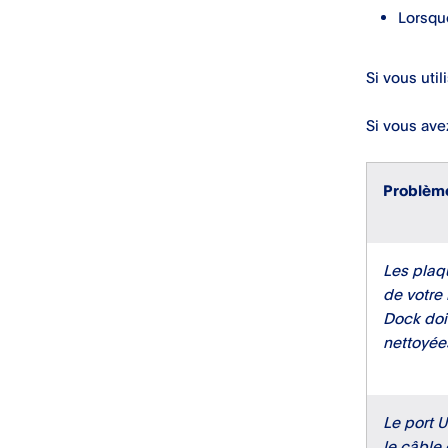
Lorsque
Si vous util
Si vous ave
Problèm
Les plaq
de votre 
Dock doi
nettoyée
Le port U
le câble