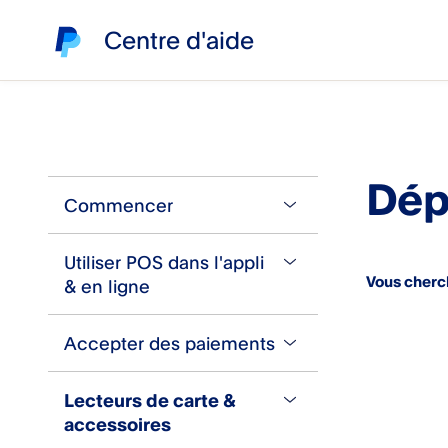
Centre d'aide
Dép
Commencer
Utiliser POS dans l'appli
À propos de PayPal POS
Vous cherc
& en ligne
Créer un compte
Accepter des paiements
Problèmes lors de la création
Catalogue de produits
du compte
Sauvegarder un panier
Lecteurs de carte &
Accepter un paiement par
​Vérification d'identité
accessoires
Importez et exportez vos
carte
Questions les plus courantes
produits