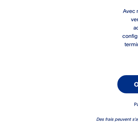
Avec n
ve
a
config
termi
O
P
Des frais peuvent s'