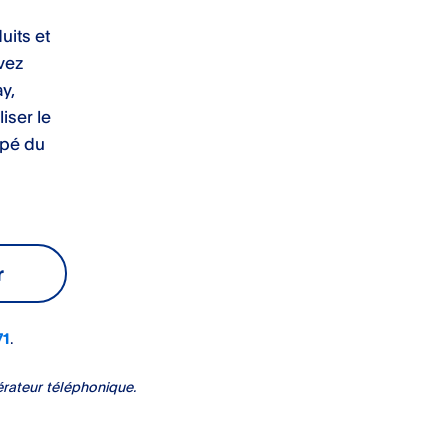
uits et
vez
y,
iser le
ipé du
r
71
.
érateur téléphonique.