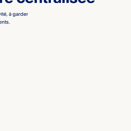
vité, à garder
ents.