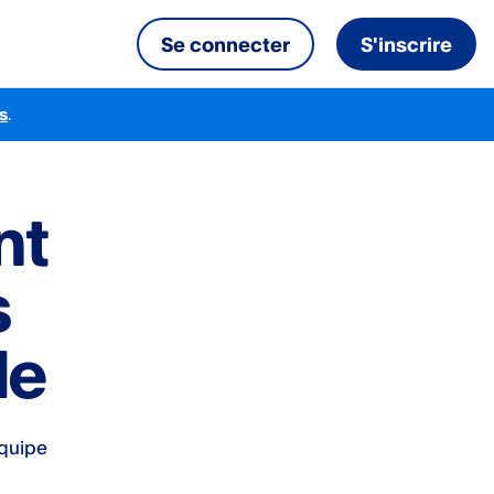
Se connecter
S'inscrire
s
.
nt
s
le
équipe