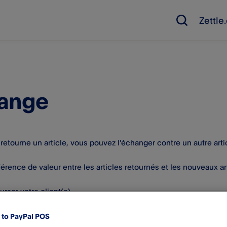
Zettl
ange
 retourne un article, vous pouvez l'échanger contre un autre arti
fférence de valeur entre les articles retournés et les nouveaux a
rser votre client(e)
ayer la différence
to PayPal POS
er à un échange simple.