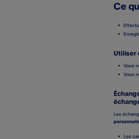
Ce qu
Effect
Enregis
Utiliser
Vous ne
Vous ne
Échanger
échang
Les échange
personnali
Les ca