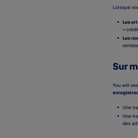
de cartes
Lorsque vou
Mesures essentielles pour une
cybersécurité optimale
Les art
« créd
Signaler des e-mails et
Les no
messages frauduleux ou
rembou
suspects
Sécurité du matériel
Sur m
Transactions frauduleuses
You will se
Enregistrement des appels
enregistre
téléphoniques au service
client
Une tra
Une tra
des ar