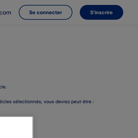
e.com
Se connecter
S'inscrire
cle.
rticles sélectionnés, vous devrez peut-être :