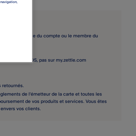
 navigation,
e par le titulaire du compte ou le membre du
te du produit.
ation PayPal POS​, pas sur my.zettle.com
s retournés.
glements de l'émetteur de la carte et toutes les
oursement de vos produits et services. Vous êtes
envers vos clients.