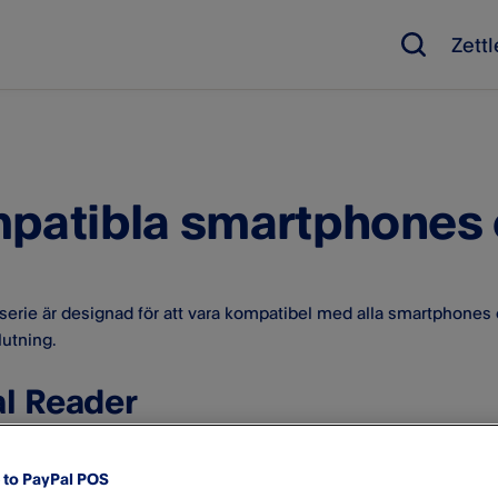
Zett
patibla smartphones 
serie är designad för att vara kompatibel med alla smartphones
lutning.
l Reader
to PayPal POS