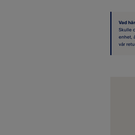
Vad hän
Skulle 
enhet, å
vår ret