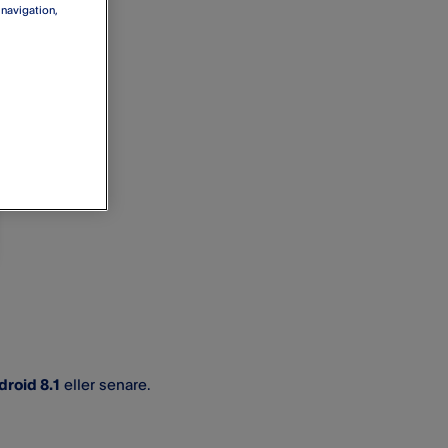
 navigation,
droid 8.1
eller senare.