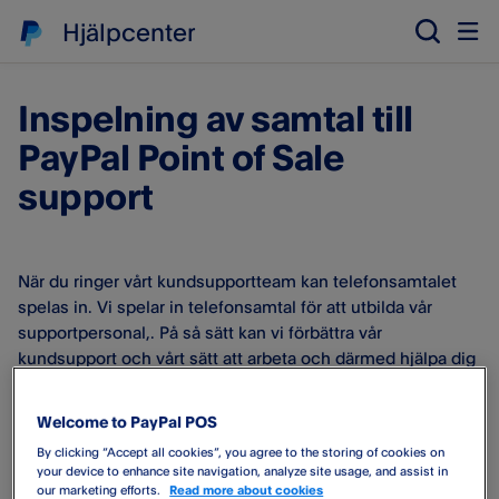
Hjälpcenter
Inspelning av samtal till
PayPal Point of Sale
support
När du ringer vårt kundsupportteam kan telefonsamtalet
spelas in. Vi spelar in telefonsamtal för att utbilda vår
supportpersonal,. På så sätt kan vi förbättra vår
kundsupport och vårt sätt att arbeta och därmed hjälpa dig
på bästa vis.
Welcome to PayPal POS
Inspelade telefonsamtal lagras i upp till 90 dagar, men vi
By clicking “Accept all cookies”, you agree to the storing of cookies on
kan behålla inspelningarna i upp till två (2) år för
your device to enhance site navigation, analyze site usage, and assist in
bedrägeriutredningar.
our marketing efforts.
Read more about cookies