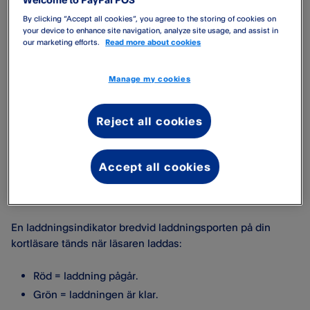
kortläsarförpackningen. Kabeln måste anslutas till dockan
By clicking “Accept all cookies”, you agree to the storing of cookies on
och nätadaptern.
your device to enhance site navigation, analyze site usage, and assist in
our marketing efforts.
Read more about cookies
Observera att PayPal Reader endast kan användas med
den matchande PayPal Reader Dock. Om det fortfarande
Manage my cookies
inte fungerar, kontrollera att kabeln inte är skadad eller
prova en annan kabel.
Reject all cookies
Med tiden kan smuts samlas och förhindra laddning.
Rengör de fem små guldfärgade ringarna på baksidan av
kortläsaren och dockan försiktigt med en mjuk borste eller
Accept all cookies
trasa och alkohol. Använd inte metallföremål - det kan
skada plattorna.
En laddningsindikator bredvid laddningsporten på din
kortläsare tänds när läsaren laddas:
Röd = laddning pågår.
Grön = laddningen är klar.