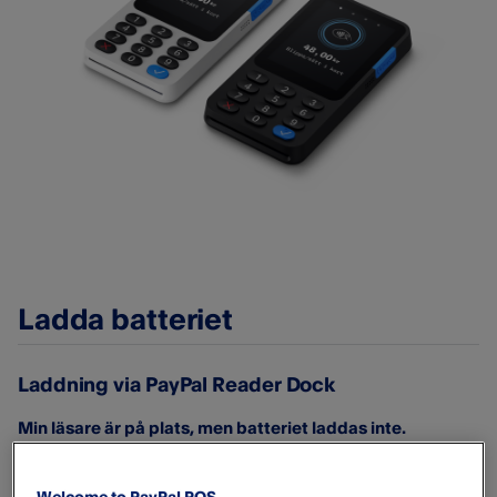
Ladda batteriet
Laddning via PayPal Reader Dock
Min läsare är på plats, men batteriet laddas inte.
Se till att kortläsarens dockningsstation är ordentligt
ansluten till strömadaptern med USB-C-kabeln som ingår i
Welcome to PayPal POS