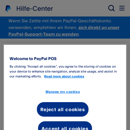
Hilfe-Center
Wenn Sie Zettle mit Ihrem PayPal-Geschäftskonto
verwenden, empfehlen wir Ihnen,
sich direkt an unser
PayPal-Support-Team zu wenden
.
Hilfe per Chat
Welcome to PayPal POS
Um schnell Antwort auf Ihre Frage zu bekommen,
By clicking “Accept all cookies”, you agree to the storing of cookies on
tippen Sie diese einfach in das Chat Fenster unten
your device to enhance site navigation, analyze site usage, and assist in
rechts auf Ihrem Bildschirm.
our marketing efforts.
Read more about cookies
Erreichbarkeit
Manage my cookies
Montag bis Freitag zwischen 9 und 17 Uhr*
Reject all cookies
Accept all cookies