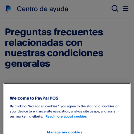
Centro de ayuda
Preguntas frecuentes
relacionadas con
nuestras condiciones
generales
A continuación, encontrarás respuesta a algunas de las
preguntas más frecuentes sobre nuestras condiciones
Welcome to PayPal POS
generales.
By clicking “Accept all cookies”, you agree to the storing of cookies on
your device to enhance site navigation, analyze site usage, and assist in
¿Dónde puedo usar POS de PayPal​?
our marketing efforts.
Read more about cookies
Solo puedes usar POS de PayPal​ en el país donde te has
registrado. Si, por ejemplo, has creado una cuenta POS de
Manage my cookies