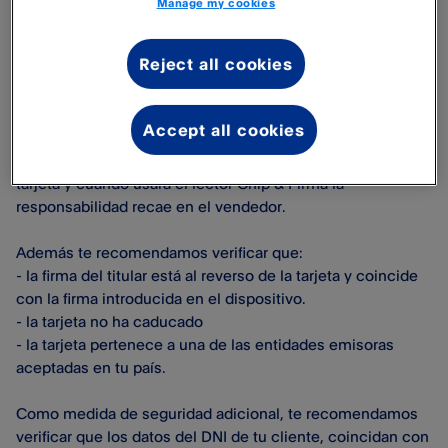
Manage my cookies
Al utilizar el lector de tarjetas Pro y PayPal Reader, como
Reject all cookies
vendedor tienes la responsabilidad de asegurarte de que
la tarjeta pertenece a la persona que la presenta.
Accept all cookies
Esto significa que, cuando usas el lector de tarjetas Pro y
PayPal Reader la responsabilidad recae en el titular de la
tarjeta y cuando usara el lector Chip & Firma la
responsabilidad recae en el vendedor.
Además te recomendamos verificar que:
- la firma del titular está al reverso de la tarjeta y coincide
con la firma introducida en el dispositivo.
- la tarjeta no ha caducado
- la tarjeta pertenece a una de las entidades emisoras
aceptadas en tu país.
Como medida de seguridad adicional, te recomendamos
verificar que los datos del DNI de tu cliente, coincidan con