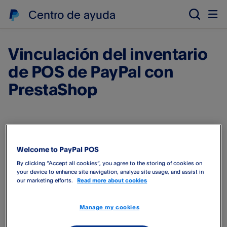
Centro de ayuda
Vinculación del inventario
de POS de PayPal​ con
PrestaShop
Nuestra integración permite simplificar la operativa diaria
con un catálogo de productos centralizado en PrestaShop,
Welcome to PayPal POS
donde te resultará muy sencillo actualizar el inventario y
llevar un control de las existencias desde un único sitio.
By clicking “Accept all cookies”, you agree to the storing of cookies on
your device to enhance site navigation, analyze site usage, and assist in
our marketing efforts.
Read more about cookies
Mediante la vinculación con PrestaShop
podrás:
Manage my cookies
Exportar todos los productos que tengas en