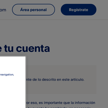
com
Área personal
Regístrate
e tu cuenta
 navigation,
iferir ligeramente de lo descrito en este artículo.
os usuarios. Por eso, es importante que la información