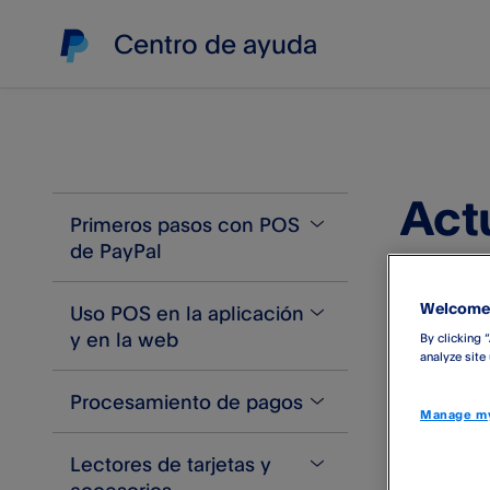
Centro de ayuda
Actu
Primeros pasos con POS
de PayPal​
Welcome 
Uso POS en la aplicación
¿Qué es POS de PayPal​?
¿Usas Z
y en la web
By clicking 
Creación de una cuenta
analyze site
Si usas
Puedes
Procesamiento de pagos
Problemas al crear una
Catálogo de productos
Manage my
cuenta
Guardar la cesta de la
Lectores de tarjetas y
Procesamiento de pagos con
Como entida
Confirmación de tu identidad
compra