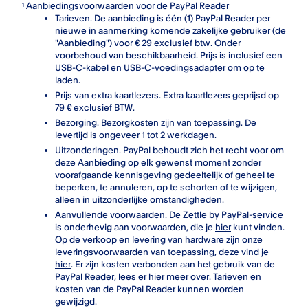
Aanbiedingsvoorwaarden voor de PayPal Reader
1
Tarieven. De aanbieding is één (1) PayPal Reader per
nieuwe in aanmerking komende zakelijke gebruiker (de
"Aanbieding") voor € 29 exclusief btw. Onder
voorbehoud van beschikbaarheid. Prijs is inclusief een
USB-C-kabel en USB-C-voedingsadapter om op te
laden.
Prijs van extra kaartlezers. Extra kaartlezers geprijsd op
79 € exclusief BTW.
Bezorging. Bezorgkosten zijn van toepassing. De
levertijd is ongeveer 1 tot 2 werkdagen.
Uitzonderingen. PayPal behoudt zich het recht voor om
deze Aanbieding op elk gewenst moment zonder
voorafgaande kennisgeving gedeeltelijk of geheel te
beperken, te annuleren, op te schorten of te wijzigen,
alleen in uitzonderlijke omstandigheden.
Aanvullende voorwaarden. De Zettle by PayPal-service
is onderhevig aan voorwaarden, die je
hier
kunt vinden.
Op de verkoop en levering van hardware zijn onze
leveringsvoorwaarden van toepassing, deze vind je
hier
. Er zijn kosten verbonden aan het gebruik van de
PayPal Reader, lees er
hier
meer over. Tarieven en
kosten van de PayPal Reader kunnen worden
gewijzigd.