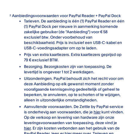
Aanbiedingsvoorwaarden voor PayPal Reader + PayPal Dock
2
Tarieven. De aanbieding is één (1) PayPal Reader en één
(1) PayPal Dock per nieuwe in aanmerking komende
zakelijke gebruiker (de "Aanbieding") voor € 58
exclusief btw. Onder voorbehoud van
beschikbaarheid. Prijs is inclusief een USB-C-kabel en
USB-C-voedingsadapter om op te laden.
Prijs van extra kaartlezers. Extra kaartlezers geprijsd op
79 € exclusief BTW.
Bezorging. Bezorgkosten zijn van toepassing. De
levertijd is ongeveer 1 tot 2 werkdagen.
Uitzonderingen. PayPal behoudt zich het recht voor om
deze Aanbieding op elk gewenst moment zonder
voorafgaande kennisgeving gedeeltelijk of geheel te
beperken, te annuleren, op te schorten of te wijzigen,
alleen in uitzonderlijke omstandigheden.
Aanvullende voorwaarden. De Zettle by PayPal-service
is onderhevig aan voorwaarden, die je
hier
kunt vinden.
Op de verkoop en levering van hardware zijn onze
leveringsvoorwaarden van toepassing, deze vind je
hier
. Er zijn kosten verbonden aan het gebruik van de
PayPal Reader, lees er
hier
meer over. Tarieven en